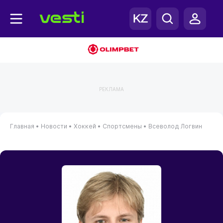
РЕКЛАМА
Главная
•
Новости
•
Хоккей
•
Спортсмены
•
Всеволод Логвин