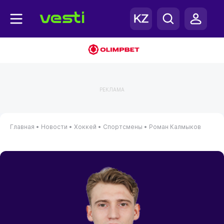
РЕКЛАМА
Главная
•
Новости
•
Хоккей
•
Спортсмены
•
Роман Калмыков