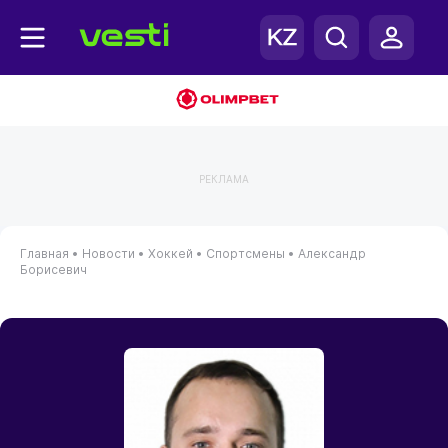
РЕКЛАМА
Главная
•
Новости
•
Хоккей
•
Спортсмены
•
Александр
Борисевич