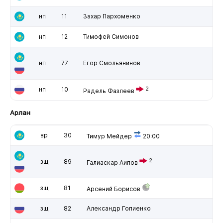
нп
11
Захар Пархоменко
нп
12
Тимофей Симонов
нп
77
Егор Смольянинов
нп
10
2
Радель Фазлеев
Арлан
вр
30
Тимур Мейдер
20:00
2
зщ
89
Галиаскар Аипов
зщ
81
Арсений Борисов
зщ
82
Александр Гопиенко