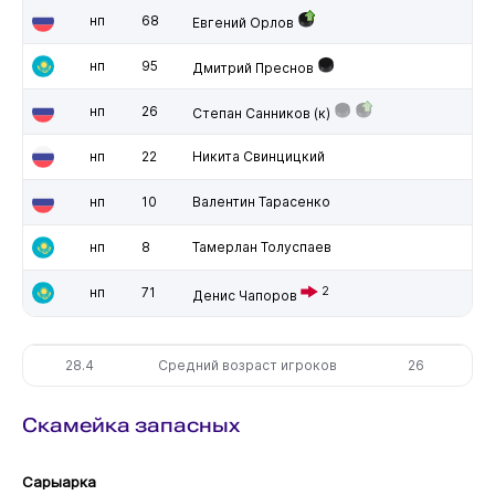
нп
68
Евгений Орлов
нп
95
Дмитрий Преснов
нп
26
Степан Санников
(к)
нп
22
Никита Свинцицкий
нп
10
Валентин Тарасенко
нп
8
Тамерлан Толуспаев
нп
71
2
Денис Чапоров
28.4
Средний возраст игроков
26
Скамейка запасных
Сарыарка