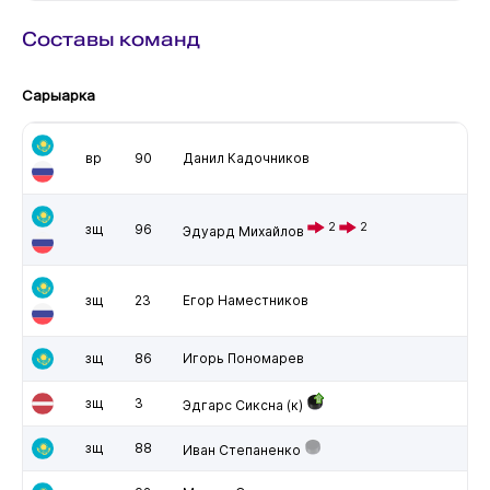
Составы команд
Сарыарка
вр
90
Данил Кадочников
2
2
зщ
96
Эдуард Михайлов
зщ
23
Егор Наместников
зщ
86
Игорь Пономарев
зщ
3
Эдгарс Сиксна
(к)
зщ
88
Иван Степаненко