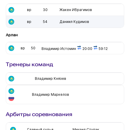
вр
30
Жакен Ибрагимов
вр
54
Даниил Кудимов
Арлан
вр
50
Владимир Истомин
20:00
59:12
Тренеры команд
Владимир Князев
Владимир Маркелов
Арбитры соревнования
Главный судья
Михаил Ступак