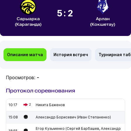
5:2
Сарыарка
Арлан
(Караганда)
(Кокшетау)
Описание матча
История встреч
Турнирная та
Просмотров:
-
Протокол соревнования
10:17
2
Никита Баженов
15:08
Александр Борисевич (Иван Степаненко)
Егор Кузьменко (Сергей Барбашев, Александр
18:55