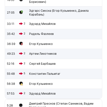
Борисевич)
Эдгарс Сиксна (Егор Кузьменко, Данила
27:05
Карабань)
33:11
2
Эдуард Михайлов
35:42
2
Радель Фазлеев
36:39
Егор Кузьменко
49:23
2
Артем Лихотников
52:16
2
Сергей Барбашев
55:48
5
Константин Пальмтаг
56:38
Егор Кузьменко
57:53
2
Эдуард Михайлов
Дмитрий Преснов (Степан Санников, Вадим
5:28