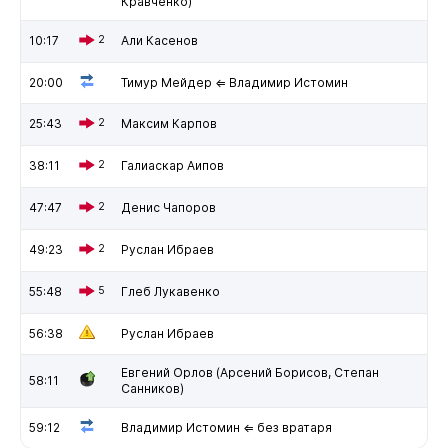
Кравченко)
10:17
2
Али Касенов
20:00
Тимур Мейдер ⇐ Владимир Истомин
25:43
2
Максим Карпов
38:11
2
Галиаскар Аипов
47:47
2
Денис Чапоров
49:23
2
Руслан Ибраев
55:48
5
Глеб Лукавенко
56:38
Руслан Ибраев
Евгений Орлов (Арсений Борисов, Степан
58:11
Санников)
59:12
Владимир Истомин ⇐ без вратаря