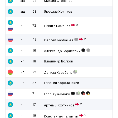
зщ
92
Михаил Степанов
зщ
63
Ярослав Хрипков
2
нп
72
Никита Баженов
нп
49
2
Сергей Барбашев
нп
16
Александр Борисевич
нп
18
Владимир Волков
нп
22
Данила Карабань
нп
36
Евгений Королинский
нп
71
Егор Кузьменко
нп
17
2
Артем Лихотников
нп
19
5
Константин Пальмтаг