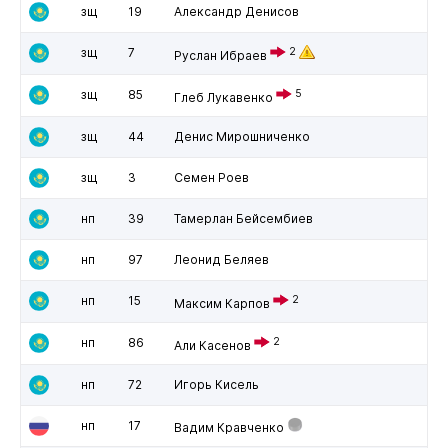
зщ
19
Александр Денисов
зщ
7
2
Руслан Ибраев
зщ
85
5
Глеб Лукавенко
зщ
44
Денис Мирошниченко
зщ
3
Семен Роев
нп
39
Тамерлан Бейсембиев
нп
97
Леонид Беляев
нп
15
2
Максим Карпов
нп
86
2
Али Касенов
нп
72
Игорь Кисель
нп
17
Вадим Кравченко