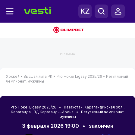
РЕКЛАМА
Хоккей •
Высшая лига РК •
Pro Hokei Ligasy 2025/26 •
Регулярный
чемпионат, мужчины
Pro Hokei Ligasy 2025/26 •
Казахстан
,
Карагандинская обл.
,
Караганда
, ЛД Караганды-Арена • Регулярный чемпионат,
мужчины
3 февраля 2026 19:00
•
закончен