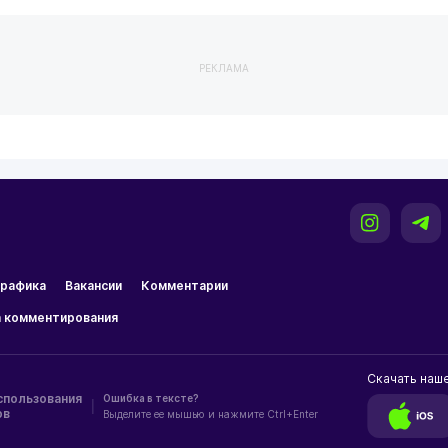
РЕКЛАМА
рафика
Вакансии
Комментарии
 комментирования
Скачать наш
спользования
Ошибка в тексте?
|
ов
Выделите ее мышью и нажмите Ctrl+Enter