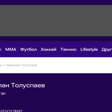
с
MMA
Футбол
Хоккей
Теннис
Lifestyle
Дру
ны
•
Тамерлан Толуспаев
ан Толуспаев
тан
отсутствует