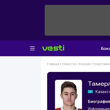
Бок
Главная
•
Новости
•
Хоккей
•
Спортсме
Тамерл
Казахс
Биография
Информация 