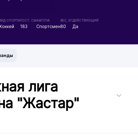
ВИД СПОРТА
РОСТ, СМ
АМПЛУА
ВЕС, КГ
ДЕЙСТВУЮЩИЙ
Хоккей
183
Спортсмен
80
Да
манды
ная лига
на "Жастар"