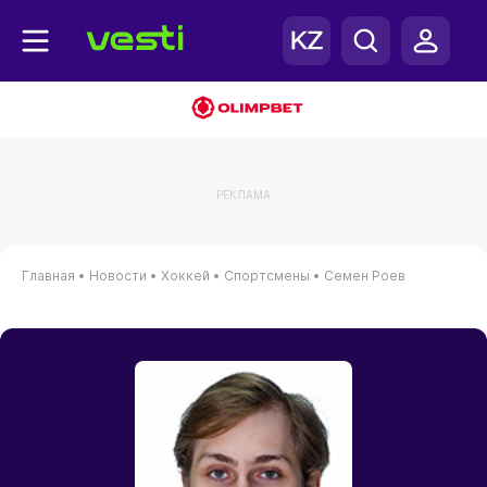
РЕКЛАМА
Главная
•
Новости
•
Хоккей
•
Спортсмены
•
Семен Роев