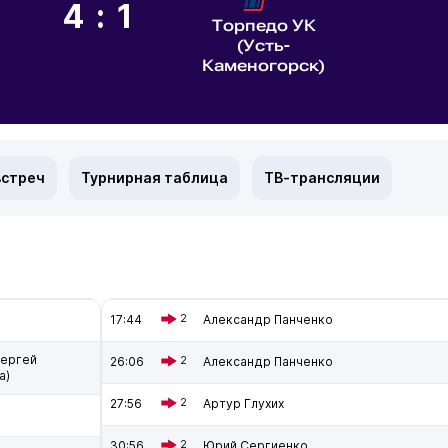
4:1
Торпедо УК
(Усть-
Каменогорск)
встреч
Турнирная таблица
ТВ-трансляции
17:44
2
Александр Панченко
Сергей
26:06
2
Александр Панченко
а)
27:56
2
Артур Глухих
30:56
2
Юрий Сергиенко