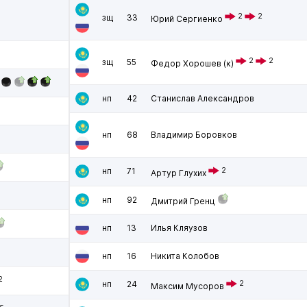
2
2
зщ
33
Юрий Сергиенко
2
2
зщ
55
Федор Хорошев
(к)
нп
42
Станислав Александров
нп
68
Владимир Боровков
нп
71
2
Артур Глухих
нп
92
Дмитрий Гренц
нп
13
Илья Кляузов
нп
16
Никита Колобов
2
нп
24
2
Максим Мусоров