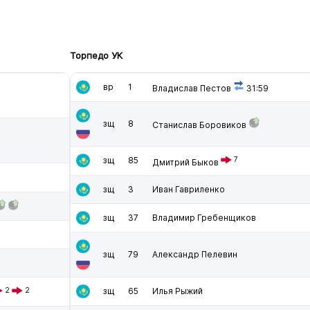
Торпедо УК
вр
1
Владислав Пестов
31:59
зщ
8
Станислав Боровиков
зщ
85
7
Дмитрий Быков
зщ
3
Иван Гавриленко
зщ
37
Владимир Гребенщиков
зщ
79
Александр Пелевин
2
2
зщ
65
Илья Рыжий