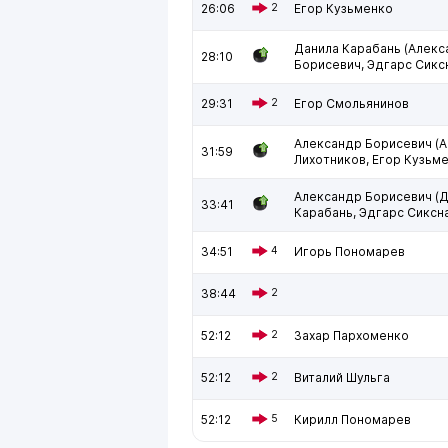
26:06
2
Егор Кузьменко
Данила Карабань (Алекс
28:10
Борисевич, Эдгарс Сикс
29:31
2
Егор Смольянинов
Александр Борисевич (
31:59
Лихотников, Егор Кузьм
Александр Борисевич (
33:41
Карабань, Эдгарс Сиксн
34:51
4
Игорь Пономарев
38:44
2
52:12
2
Захар Пархоменко
52:12
2
Виталий Шульга
52:12
5
Кирилл Пономарев