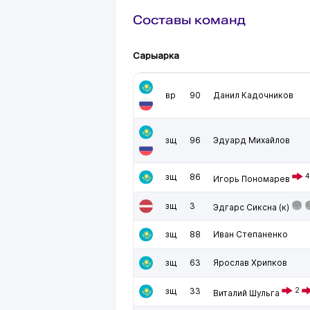
Составы команд
Сарыарка
вр
90
Данил Кадочников
зщ
96
Эдуард Михайлов
зщ
86
4
Игорь Пономарев
зщ
3
Эдгарс Сиксна
(к)
зщ
88
Иван Степаненко
зщ
63
Ярослав Хрипков
зщ
33
2
Виталий Шульга