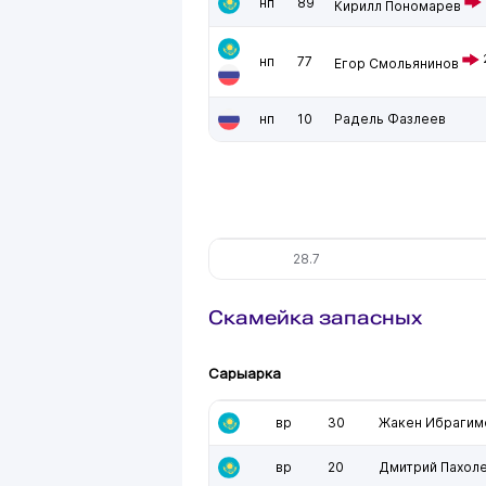
нп
89
Кирилл Пономарев
нп
77
Егор Смольянинов
нп
10
Радель Фазлеев
28.7
Скамейка запасных
Сарыарка
вр
30
Жакен Ибрагим
вр
20
Дмитрий Пахол