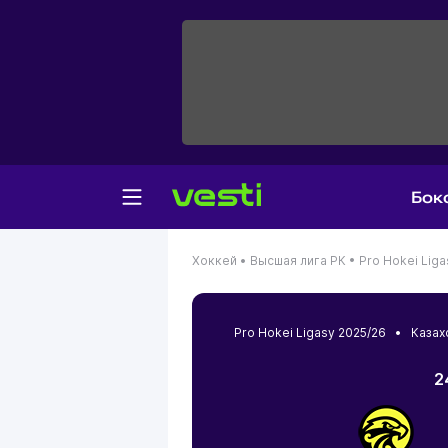
Бок
Хоккей •
Высшая лига РК •
Pro Hokei Liga
Pro Hokei Ligasy 2025/26 •
Казах
2