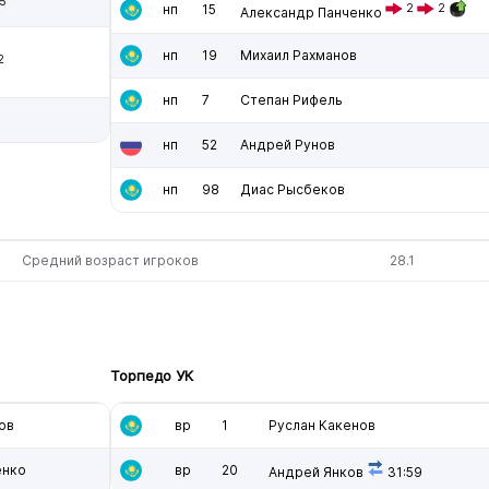
5
нп
15
2
2
Александр Панченко
нп
19
Михаил Рахманов
2
нп
7
Степан Рифель
нп
52
Андрей Рунов
нп
98
Диас Рысбеков
Средний возраст игроков
28.1
Торпедо УК
ов
вр
1
Руслан Какенов
енко
вр
20
Андрей Янков
31:59