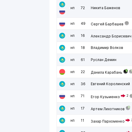
нп
72
Никита Баженов
нп
49
Сергей Барбашев
нп
16
Александр Борисевич
нп
18
Владимир Волков
нп
61
Руслан Демин
нп
22
Данила Карабань
нп
36
Евгений Королинский
нп
71
2
Егор Кузьменко
нп
17
Артем Лихотников
нп
11
Захар Пархоменко