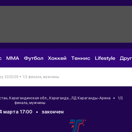
с
MMA
Футбол
Хоккей
Теннис
Lifestyle
Дру
sy 2025/26 •
1/2 финала, мужчины
стан
,
Карагандинская обл.
,
Караганда
, ЛД Караганды-Арена • 1/2
финала, мужчины
4 марта 17:00
•
закончен