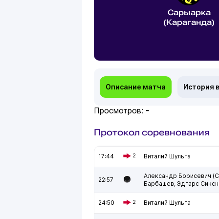
Сарыарка
(Караганда)
Описание матча
История 
Просмотров:
-
Протокол соревнования
17:44
2
Виталий Шульга
Александр Борисевич (
22:57
Барбашев, Эдгарс Сиксн
24:50
2
Виталий Шульга