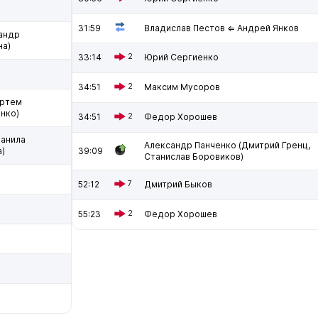
31:59
Владислав Пестов ⇐ Андрей Янков
андр
на)
33:14
2
Юрий Сергиенко
34:51
2
Максим Мусоров
Артем
енко)
34:51
2
Федор Хорошев
Данила
Александр Панченко (Дмитрий Гренц,
а)
39:09
Станислав Боровиков)
52:12
7
Дмитрий Быков
55:23
2
Федор Хорошев