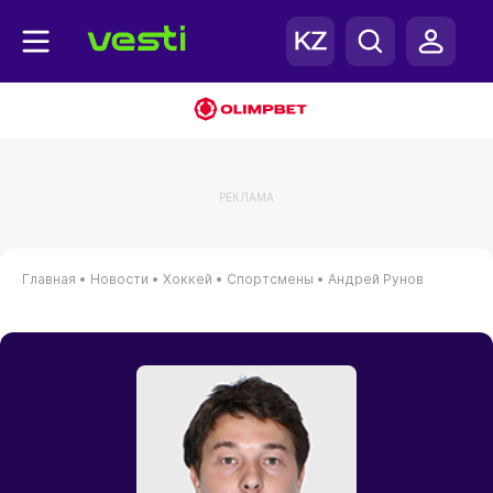
РЕКЛАМА
Главная
•
Новости
•
Хоккей
•
Спортсмены
•
Андрей Рунов