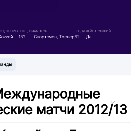
ВИД СПОРТА
РОСТ, СМ
АМПЛУА
ВЕС, КГ
ДЕЙСТВУЮЩИЙ
Хоккей
182
Спортсмен, Тренер
82
Да
манды
 Международные
ские матчи 2012/13