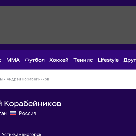
с
MMA
Футбол
Хоккей
Теннис
Lifestyle
Дру
ны
•
Андрей Корабейников
й Корабейников
тан
Россия
: Усть-Каменогорск