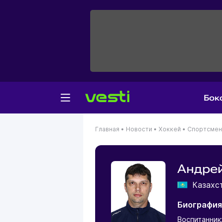
Бок
Главная
•
Новости
•
Хоккей
•
Спортсме
Андре
Казахс
Биография
Воспитанник