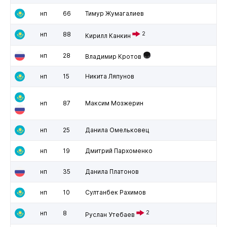
нп
66
Тимур Жумагалиев
нп
88
2
Кирилл Канкин
нп
28
Владимир Кротов
нп
15
Никита Ляпунов
нп
87
Максим Мозжерин
нп
25
Данила Омельковец
нп
19
Дмитрий Пархоменко
нп
35
Данила Платонов
нп
10
Султанбек Рахимов
нп
8
2
Руслан Утебаев