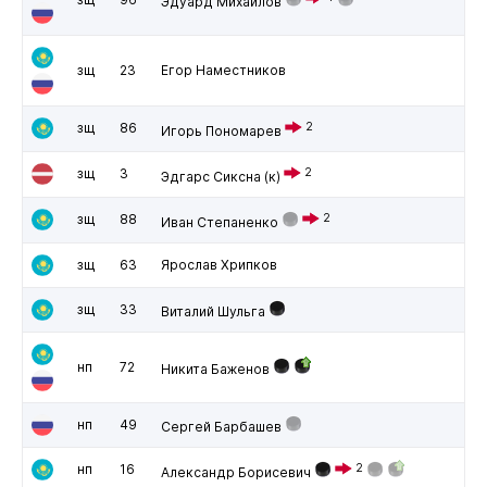
Эдуард Михайлов
зщ
23
Егор Наместников
зщ
86
2
Игорь Пономарев
зщ
3
2
Эдгарс Сиксна
(к)
зщ
88
2
Иван Степаненко
зщ
63
Ярослав Хрипков
зщ
33
Виталий Шульга
нп
72
Никита Баженов
нп
49
Сергей Барбашев
нп
16
2
Александр Борисевич