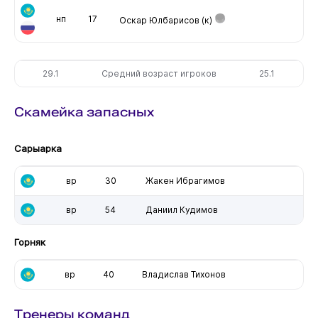
нп
17
Оскар Юлбарисов
(к)
29.1
Средний возраст игроков
25.1
Скамейка запасных
Сарыарка
вр
30
Жакен Ибрагимов
вр
54
Даниил Кудимов
Горняк
вр
40
Владислав Тихонов
Тренеры команд