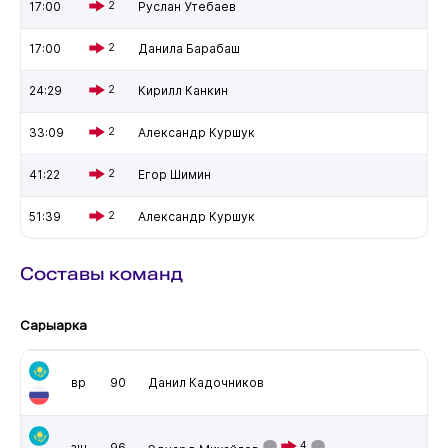
17:00
2
Руслан Утебаев
17:00
2
Данила Барабаш
24:29
2
Кирилл Канкин
33:09
2
Александр Куршук
41:22
2
Егор Шимин
51:39
2
Александр Куршук
Составы команд
Сарыарка
вр
90
Данил Кадочников
4
зщ
96