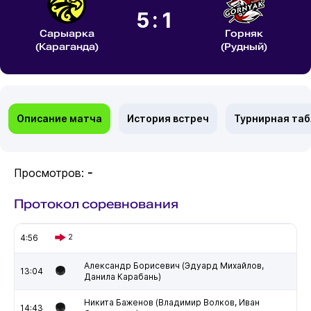
5:1
Сарыарка
Горняк
(Караганда)
(Рудный)
Описание матча
История встреч
Турнирная та
Просмотров:
-
Протокол соревнования
4:56
2
Александр Борисевич (Эдуард Михайлов,
13:04
Данила Карабань)
Никита Баженов (Владимир Волков, Иван
14:43