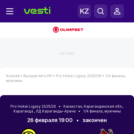
РЕКЛАМА
Хоккей •
Высшая лига РК •
Pro Hokei Ligasy 2025/26 •
1/4 финала,
мужчины
Pro Hokei Ligasy 2025/26 •
Казахстан
,
Карагандинская обл.
,
Караганда
, ЛД Караганды-Арена • 1/4 финала, мужчины
26 февраля 19:00
•
закончен