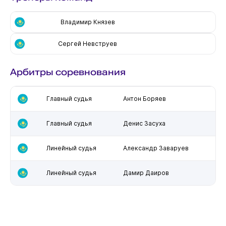
Владимир Князев
Сергей Невструев
Арбитры соревнования
Главный судья
Антон Боряев
Главный судья
Денис Засуха
Линейный судья
Александр Заваруев
Линейный судья
Дамир Даиров