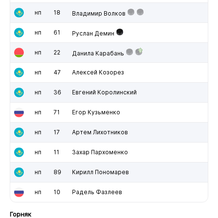
нп
18
Владимир Волков
нп
61
Руслан Демин
нп
22
Данила Карабань
нп
47
Алексей Козорез
нп
36
Евгений Королинский
нп
71
Егор Кузьменко
нп
17
Артем Лихотников
нп
11
Захар Пархоменко
нп
89
Кирилл Пономарев
нп
10
Радель Фазлеев
Горняк