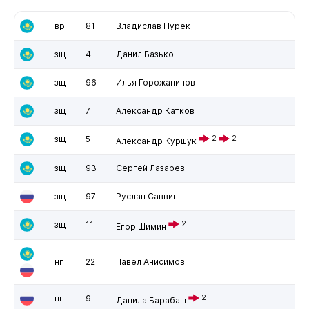
вр
81
Владислав Нурек
зщ
4
Данил Базько
зщ
96
Илья Горожанинов
зщ
7
Александр Катков
зщ
5
2
2
Александр Куршук
зщ
93
Сергей Лазарев
зщ
97
Руслан Саввин
зщ
11
2
Егор Шимин
нп
22
Павел Анисимов
нп
9
2
Данила Барабаш