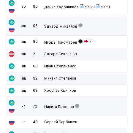
вр
90
Данил Кадочников
57:20
57:51
зщ
96
Эдуард Михайлов
зщ
86
2
Игорь Пономарев
зщ
3
Эдгарс Сиксна
(к)
зщ
88
Иван Степаненко
зщ
92
Михаил Степанов
зщ
63
Ярослав Хрипков
нп
72
Никита Баженов
нп
49
Сергей Барбашев