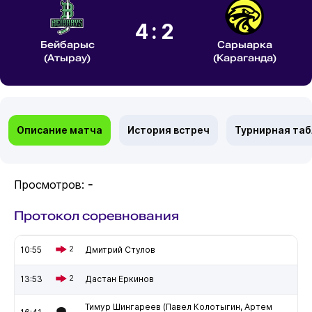
4:2
Бейбарыс
Сарыарка
(Атырау)
(Караганда)
Описание матча
История встреч
Турнирная та
Просмотров:
-
Протокол соревнования
10:55
2
Дмитрий Стулов
13:53
2
Дастан Еркинов
Тимур Шингареев (Павел Колотыгин, Артем