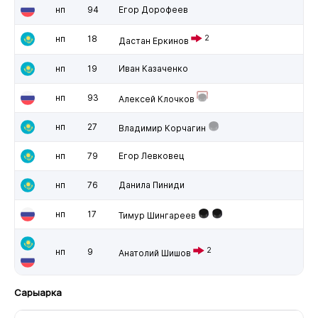
нп
94
Егор Дорофеев
нп
18
2
Дастан Еркинов
нп
19
Иван Казаченко
нп
93
Алексей Клочков
нп
27
Владимир Корчагин
нп
79
Егор Левковец
нп
76
Данила Пиниди
нп
17
Тимур Шингареев
2
нп
9
Анатолий Шишов
Сарыарка