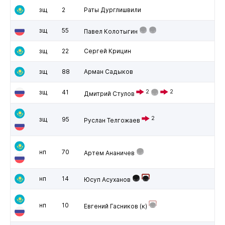
зщ
2
Раты Дурглишвили
зщ
55
Павел Колотыгин
зщ
22
Сергей Крицин
зщ
88
Арман Садыков
зщ
41
2
2
Дмитрий Стулов
2
зщ
95
Руслан Телгожаев
нп
70
Артем Ананичев
нп
14
Юсуп Асуханов
нп
10
Евгений Гасников
(к)