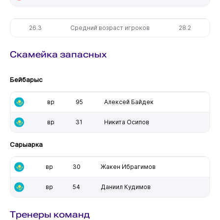
26.3
Средний возраст игроков
28.2
Скамейка запасных
Бейбарыс
вр
95
Алексей Байдек
вр
31
Никита Осипов
Сарыарка
вр
30
Жакен Ибрагимов
вр
54
Даниил Кудимов
Тренеры команд