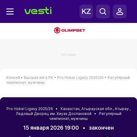
РЕКЛАМА
Хоккей •
Высшая лига РК •
Pro Hokei Ligasy 2025/26 •
Регулярный
чемпионат, мужчины
Pro Hokei Ligasy 2025/26 •
Казахстан
,
Атырауская обл.
,
Атырау
,
Ледовый Дворец им. Хиуаз Доспановой • Регулярный
чемпионат, мужчины
15 января 2026 19:00
•
закончен