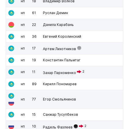
нп
18
Владимир Волков
нп
61
Руслан Демин
нп
22
Данила Карабань
нп
36
Евгений Королинский
нп
17
Артем Лихотников
нп
19
Константин Пальмтаг
нп
11
2
Захар Пархоменко
нп
89
Кирилл Пономарев
нп
77
Егор Смольянинов
нп
15
Санжар Тусупбеков
нп
10
2
Радель Фазлеев