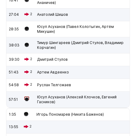
16:41
Ананичев)
27:04
2
Анатолий Шишов
Юсуп Асуханов (Павел Колотыгин, Артём
28:35
Микушин)
Тимур Шингареев (Дмитрий Стулов, Владимир
38:03
Корчагин)
39:30
2
Дмитрий Стулов
51:43
2
Артем Авдеенко
54:58
2
Руслан Телгожаев
Юсуп Асуханов (Алексей Клочков, Евгений
57:51
Гасников)
1:35
Игорь Пономарев (Никита Баженов)
13:55
2