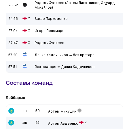
Радель Фазлеев (Артем Лихотников, Эдуард
23:32
Михайлов)
24:56
2
Захар Пархоменко
27:04
2
Игорь Пономарев
37:47
2
Радель Фазлеев
57:20
Данил Кадочников ⇐ без вратаря
57:51
без вратаря ⇐ Данил Кадочников
Составы команд
Бейбарыс
вр
50
Артём Микушин
зщ
25
2
Артем Авдеенко