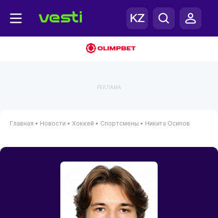
РЕКЛАМА
Главная
•
Новости
•
Хоккей
•
Спортсмены
•
Никита Осипов