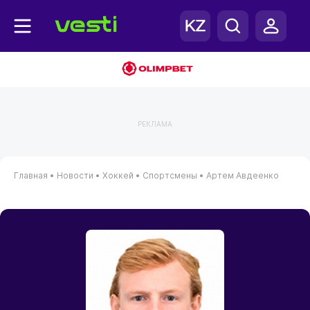
РЕКЛАМА
Главная
•
Новости
•
Хоккей
•
Спортсмены
•
Артем Авдеенко