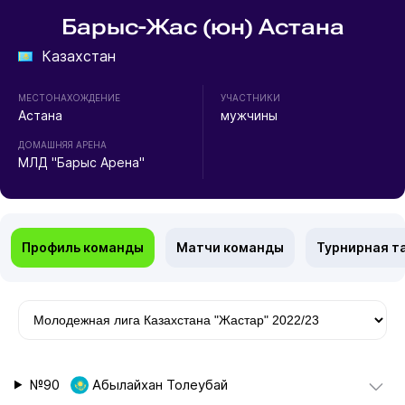
Барыс-Жас (юн) Астана
Казахстан
МЕСТОНАХОЖДЕНИЕ
УЧАСТНИКИ
Астана
мужчины
ДОМАШНЯЯ АРЕНА
МЛД "Барыс Арена"
Профиль команды
Матчи команды
Турнирная т
№90
Абылайхан Толеубай