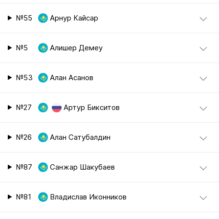
№55
Арнур Кайсар
№5
Алишер Демеу
№53
Алан Асанов
№27
Артур Бикситов
№26
Алан Сатубалдин
№87
Санжар Шакубаев
№81
Владислав Иконников