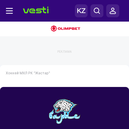
РЕКЛАМА
Хоккей
МХЛ РК "Жастар"