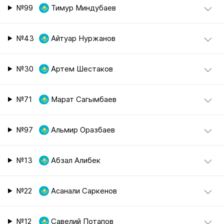
№99
Тимур Миндубаев
№43
Айтуар Нуржанов
№30
Артем Шестаков
№71
Марат Сагымбаев
№97
Альмир Оразбаев
№13
Абзал Алибек
№22
Асанали Саркенов
№12
Савелий Потапов