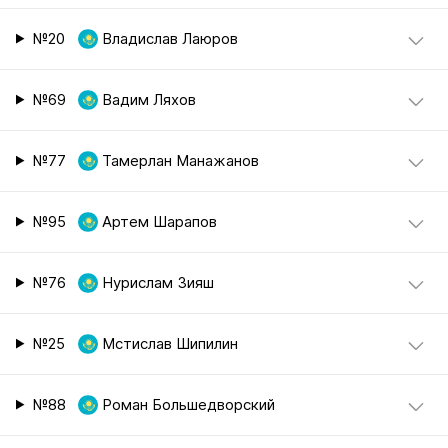
№20
Владислав Лаюров
№69
Вадим Ляхов
№77
Тамерлан Манажанов
№95
Артем Шарапов
№76
Нурислам Зияш
№25
Мстислав Шипилин
№88
Роман Большедворский