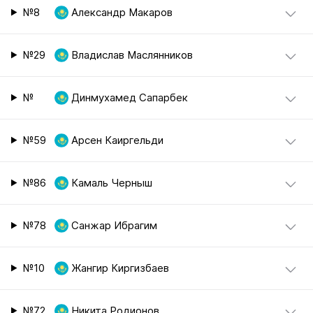
№8
Александр Макаров
№29
Владислав Маслянников
№
Динмухамед Сапарбек
№59
Арсен Каиргельди
№86
Камаль Черныш
№78
Санжар Ибрагим
№10
Жангир Киргизбаев
№72
Никита Родионов