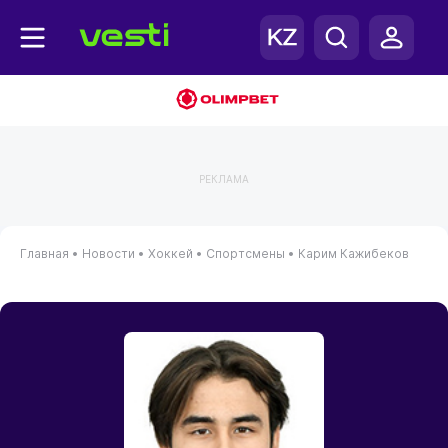
РЕКЛАМА
Главная
•
Новости
•
Хоккей
•
Спортсмены
•
Карим Кажибеков