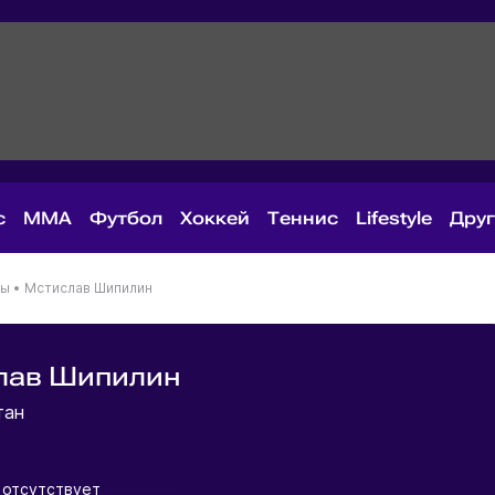
с
MMA
Футбол
Хоккей
Теннис
Lifestyle
Дру
ны
•
Мстислав Шипилин
лав Шипилин
тан
отсутствует