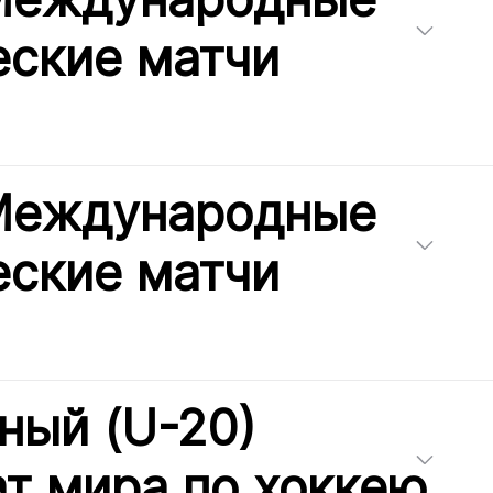
ские матчи
 Международные
ские матчи
ый (U-20)
т мира по хоккею