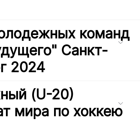
олодежных команд
удущего" Санкт-
г 2024
ный (U-20)
т мира по хоккею