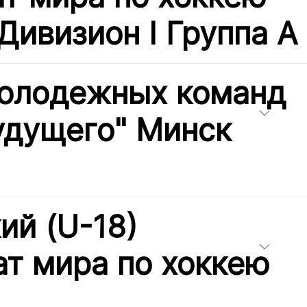
Дивизион I Группа А
молодежных команд
удущего" Минск
й (U-18)
т мира по хоккею