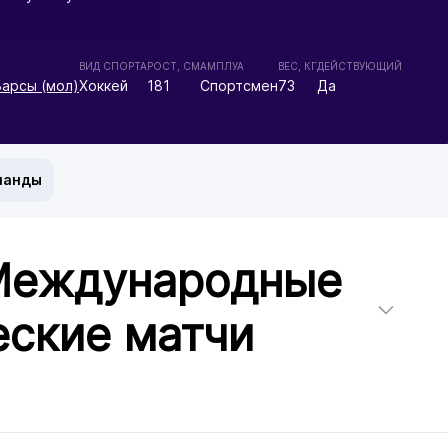
ВИД СПОРТА
РОСТ, СМ
АМПЛУА
ВЕС, КГ
ДЕЙСТВУЮЩИЙ
арсы (мол)
Хоккей
181
Спортсмен
73
Да
манды
 Международные
ские матчи