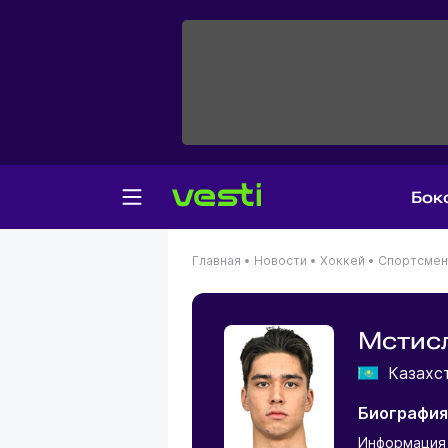
Бок
Главная
•
Новости
•
Хоккей
•
Спортсме
Мстис
Казахс
Биография
Информация 