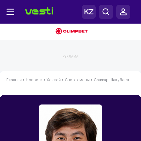
РЕКЛАМА
Главная
•
Новости
•
Хоккей
•
Спортсмены
•
Санжар Шакубаев