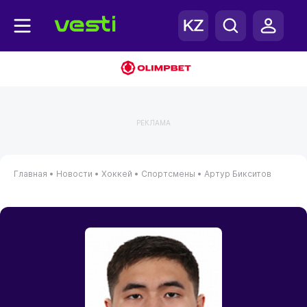
РЕКЛАМА
Главная
•
Новости
•
Хоккей
•
Спортсмены
•
Артур Бикситов