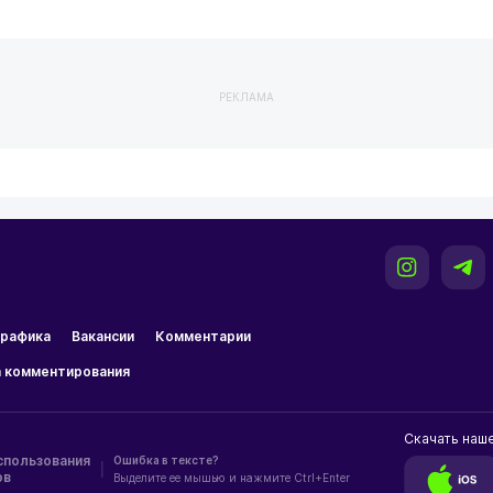
РЕКЛАМА
рафика
Вакансии
Комментарии
 комментирования
Скачать наш
спользования
Ошибка в тексте?
|
ов
Выделите ее мышью и нажмите Ctrl+Enter