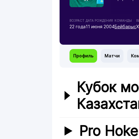
ВОЗРАСТ
ДАТА РОЖДЕНИЯ
КОМАНДЫ
В
22 года
11 июня 2004
Бейбарыс
Х
Профиль
Матчи
Ко
Кубок м
Казахста
Pro Hoke