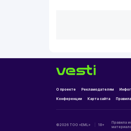
О проекте
Рекламодателям
Инфог
Конференции
Карта сайта
Правила
Правила и
©2026 ТОО «EML»
|
18+
материал