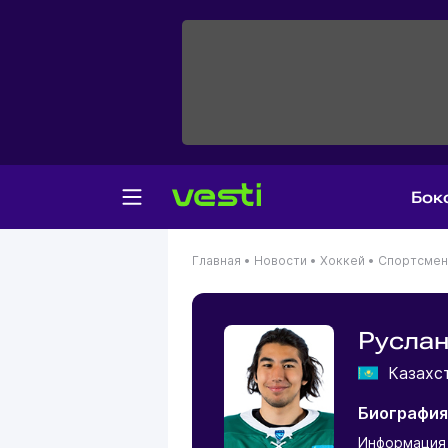
Бок
Главная
•
Новости
•
Хоккей
•
Спортсме
Руслан
Казахс
Биография
Информация 