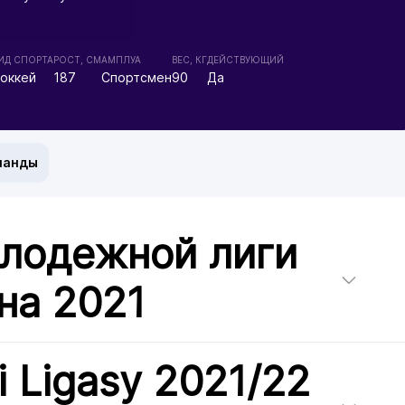
ИД СПОРТА
РОСТ, СМ
АМПЛУА
ВЕС, КГ
ДЕЙСТВУЮЩИЙ
оккей
187
Спортсмен
90
Да
манды
олодежной лиги
на 2021
i Ligasy 2021/22