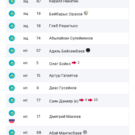
зщ
87
Кирилл Никитин
зщ
19
Бейбарыс Оразов
зщ
18
Глеб Решетько
зщ
74
Абылайхан Сулейменов
нп
57
Адиль Бейсембаев
нп
5
2
Олег Бойко
нп
15
Артур Гатиятов
нп
9
Диас Гусейнов
нп
77
4
25
Саян Данияр
(к)
нп
17
Дмитрий Макеев
нп
68
Абай Мангисбаев