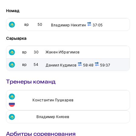
Номад
вр
50
Владимир Никитин
37:05
Сарыарка
вр
30
Жакен Ибрагимов
вр
54
Даниил Кудимов
58:48
59:37
Тренеры команд
Константин Пушкарев
Владимир Князев
Арбитры соревнования