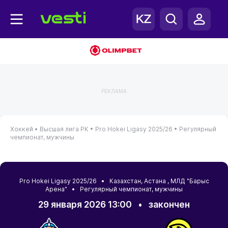
РЕКЛАМА
Хоккей •
Высшая лига РК •
Pro Hokei Ligasy 2025/26 •
Регулярный
чемпионат, мужчины
Pro Hokei Ligasy 2025/26 •
Казахстан
,
Астана
, МЛД "Барыс
Арена" • Регулярный чемпионат, мужчины
29 января 2026 13:00
•
закончен