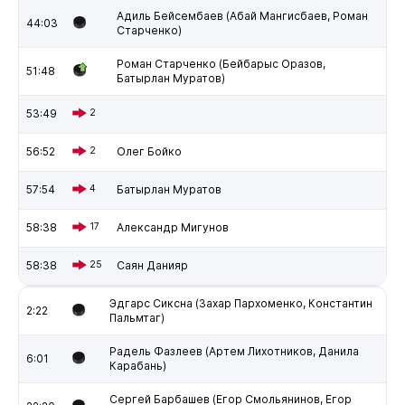
Адиль Бейсембаев (Абай Мангисбаев, Роман
44:03
Старченко)
Роман Старченко (Бейбарыс Оразов,
51:48
Батырлан Муратов)
53:49
2
56:52
2
Олег Бойко
57:54
4
Батырлан Муратов
58:38
17
Александр Мигунов
58:38
25
Саян Данияр
Эдгарс Сиксна (Захар Пархоменко, Константин
2:22
Пальмтаг)
Радель Фазлеев (Артем Лихотников, Данила
6:01
Карабань)
Сергей Барбашев (Егор Смольянинов, Егор