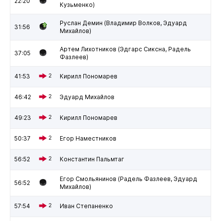
22:20
Кузьменко)
Руслан Демин (Владимир Волков, Эдуард
31:56
Михайлов)
Артем Лихотников (Эдгарс Сиксна, Радель
37:05
Фазлеев)
41:53
2
Кирилл Пономарев
46:42
2
Эдуард Михайлов
49:23
2
Кирилл Пономарев
50:37
2
Егор Наместников
56:52
2
Константин Пальмтаг
Егор Смольянинов (Радель Фазлеев, Эдуард
56:52
Михайлов)
57:54
2
Иван Степаненко