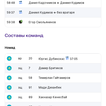
58:48
Данил Кадочников ⇐ Даниил Кудимов
59:37
Даниил Кудимов ⇐ без вратаря
59:38
Егор Смольянинов
Составы команд
Номад
вр
20
Юргис Дубинскас
37:05
зщ
7
Дамир Бритиков
зщ
58
Темирлан Гайтамиров
зщ
91
Мади Диханбек
зщ
89
Хакназар Кенесбай