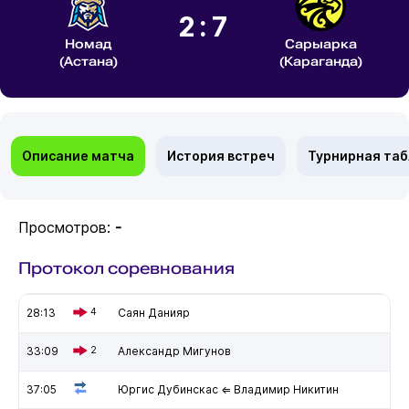
2:7
Номад
Сарыарка
(Астана)
(Караганда)
Описание матча
История встреч
Турнирная та
Просмотров:
-
Протокол соревнования
28:13
4
Саян Данияр
33:09
2
Александр Мигунов
37:05
Юргис Дубинскас ⇐ Владимир Никитин