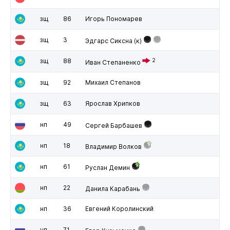
зщ
86
Игорь Пономарев
зщ
3
Эдгарс Сиксна
(к)
зщ
88
2
Иван Степаненко
зщ
92
Михаил Степанов
зщ
63
Ярослав Хрипков
нп
49
Сергей Барбашев
нп
18
Владимир Волков
нп
61
Руслан Демин
нп
22
Данила Карабань
нп
36
Евгений Королинский
нп
71