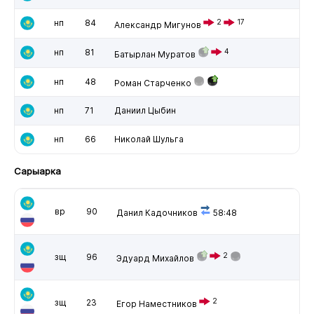
нп
84
2
17
Александр Мигунов
нп
81
4
Батырлан Муратов
нп
48
Роман Старченко
нп
71
Даниил Цыбин
нп
66
Николай Шульга
Сарыарка
вр
90
Данил Кадочников
58:48
2
зщ
96
Эдуард Михайлов
2
зщ
23
Егор Наместников