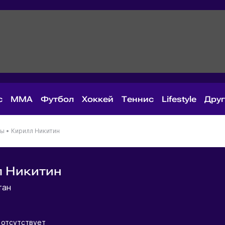
с
MMA
Футбол
Хоккей
Теннис
Lifestyle
Дру
ны
•
Кирилл Никитин
л Никитин
тан
отсутствует