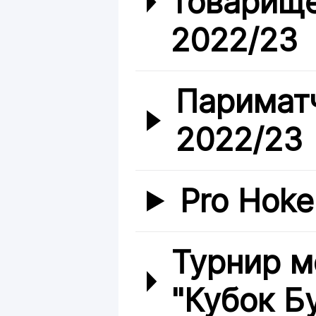
товарище
2022/23
Париматч
2022/23
Pro Hoke
Турнир 
"Кубок Б