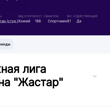
Ы
ВИД СПОРТА
РОСТ, СМ
АМПЛУА
ВЕС, КГ
ДЕЙСТВУЮЩИЙ
тан (студ.)
Хоккей
188
Спортсмен
91
Да
манды
ная лига
на "Жастар"