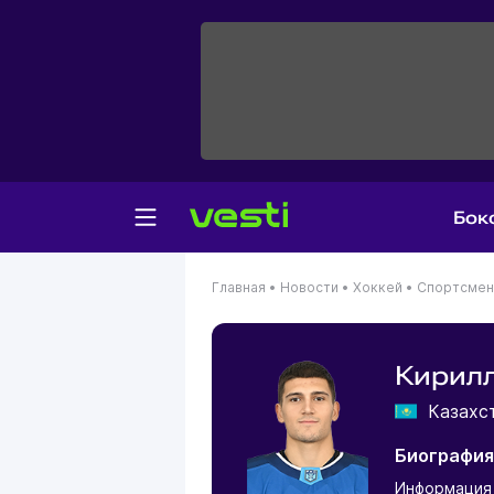
Бок
Главная
•
Новости
•
Хоккей
•
Спортсме
Кирил
Казахс
Биография
Информация 