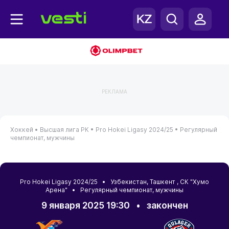
РЕКЛАМА
Хоккей •
Высшая лига РК •
Pro Hokei Ligasy 2024/25 •
Регулярный
чемпионат, мужчины
Pro Hokei Ligasy 2024/25 •
Узбекистан
,
Ташкент
, СК "Хумо
Арена" • Регулярный чемпионат, мужчины
9 января 2025 19:30
•
закончен