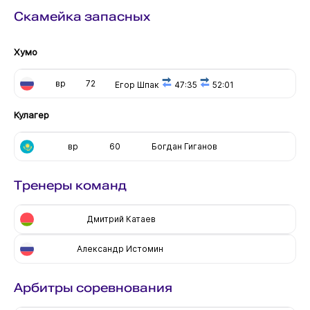
Скамейка запасных
Хумо
вр
72
Егор Шпак
47:35
52:01
Кулагер
вр
60
Богдан Гиганов
Тренеры команд
Дмитрий Катаев
Александр Истомин
Арбитры соревнования