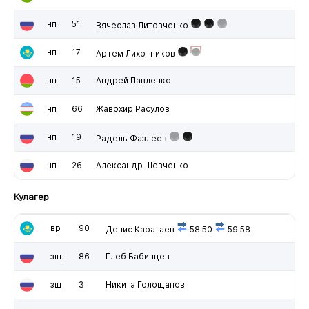
нп
51
Вячеслав Литовченко
нп
17
Артем Лихотников
нп
15
Андрей Павленко
нп
66
Жавохир Расулов
нп
19
Радель Фазлеев
нп
26
Александр Шевченко
Кулагер
вр
90
Денис Каратаев
58:50
59:58
зщ
86
Глеб Бабинцев
зщ
3
Никита Голощапов