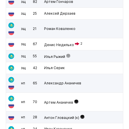
зщ
82
Артем Гончаров
зщ
25
Алексей Дерзаев
зщ
21
Роман Коваленко
зщ
67
2
Денис Недилько
зщ
55
Илья Рыжий
зщ
42
Илья Серик
нп
65
Александр Ананичев
нп
70
Артем Ананичев
нп
28
Антон Гловацкий
(к)
нп
24
Иван Казаченко