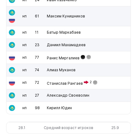
нп
61
Максим Кунишников
нп
11
Батыр Маркабаев
нп
23
Даниил Махамадеев
нп
77
Ранис Миргалиев
нп
74
Алмаз Муканов
нп
72
2
Станислав Рангаев
нп
27
Александр Своеволин
нп
98
Кирилл Юдин
28.1
Средний возраст игроков
25.9