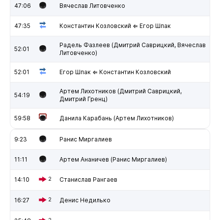
47:06
Вячеслав Литовченко
47:35
Константин Козловский ⇐ Егор Шпак
Радель Фазлеев (Дмитрий Саврицкий, Вячеслав
52:01
Литовченко)
52:01
Егор Шпак ⇐ Константин Козловский
Артем Лихотников (Дмитрий Саврицкий,
54:19
Дмитрий Гренц)
59:58
Данила Карабань (Артем Лихотников)
9:23
Ранис Миргалиев
11:11
Артем Ананичев (Ранис Миргалиев)
14:10
2
Станислав Рангаев
16:27
2
Денис Недилько
2