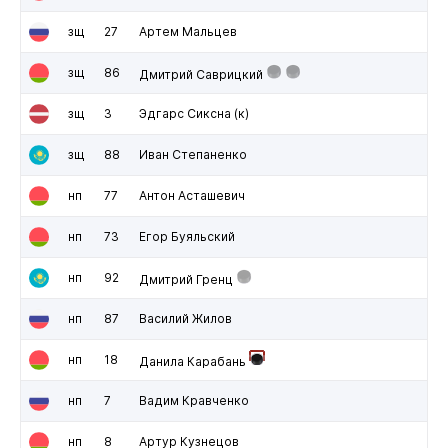
зщ
27
Артем Мальцев
зщ
86
Дмитрий Саврицкий
зщ
3
Эдгарс Сиксна
(к)
зщ
88
Иван Степаненко
нп
77
Антон Асташевич
нп
73
Егор Буяльский
нп
92
Дмитрий Гренц
нп
87
Василий Жилов
нп
18
Данила Карабань
нп
7
Вадим Кравченко
нп
8
Артур Кузнецов