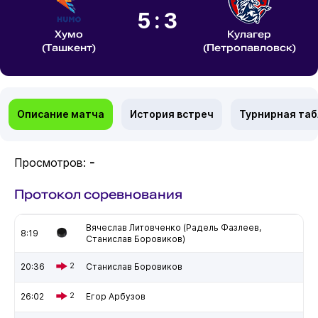
5:3
Хумо
Кулагер
(Ташкент)
(Петропавловск)
Описание матча
История встреч
Турнирная та
Просмотров:
-
Протокол соревнования
Вячеслав Литовченко (Радель Фазлеев,
8:19
Станислав Боровиков)
20:36
2
Станислав Боровиков
26:02
2
Егор Арбузов