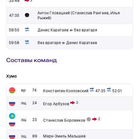
35:48
Антон Гловацкий (Станислав Рангаев, Илья
47:35
Рыжий)
58:50
Денис Каратаев ⇐ без вратаря
59:58
без вратаря ⇐ Денис Каратаев
Составы команд
Хумо
вр
74
Константин Козловский
47:35
52:01
зщ
24
2
Егор Арбузов
2
зщ
23
Станислав Боровиков
зщ
89
Марк-Эмиль Малышев