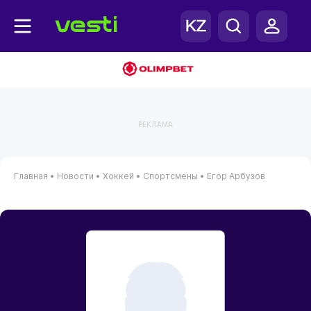
РЕКЛАМА
Главная
•
Новости
•
Хоккей
•
Спортсмены
•
Егор Арбузов