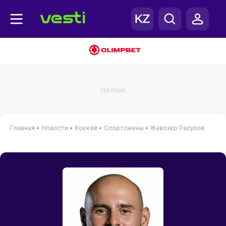
РЕКЛАМА
Главная
•
Новости
•
Хоккей
•
Спортсмены
•
Жавохир Расулов