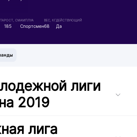
ТА
РОСТ, СМ
АМПЛУА
ВЕС, КГ
ДЕЙСТВУЮЩИЙ
185
Спортсмен
68
Да
манды
олодежной лиги
на 2019
ная лига