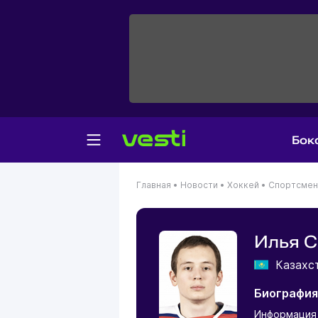
Бок
Главная
•
Новости
•
Хоккей
•
Спортсме
Илья 
Казахс
Биография
Информация 