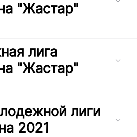
на "Жастар"
ная лига
на "Жастар"
олодежной лиги
на 2021