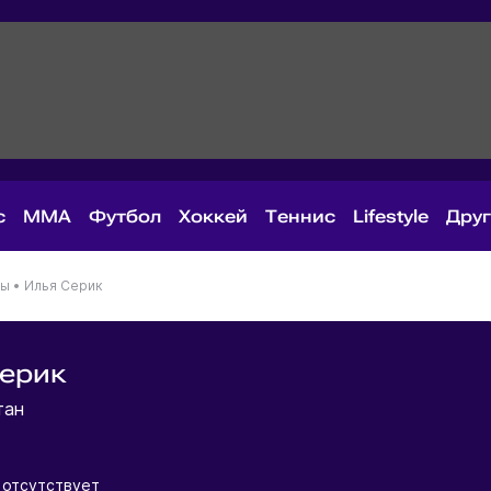
с
MMA
Футбол
Хоккей
Теннис
Lifestyle
Дру
ны
•
Илья Серик
Серик
тан
отсутствует