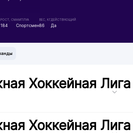
А
РОСТ, СМ
АМПЛУА
ВЕС, КГ
ДЕЙСТВУЮЩИЙ
184
Спортсмен
86
Да
манды
ная Хоккейная Лига
ная Хоккейная Лига