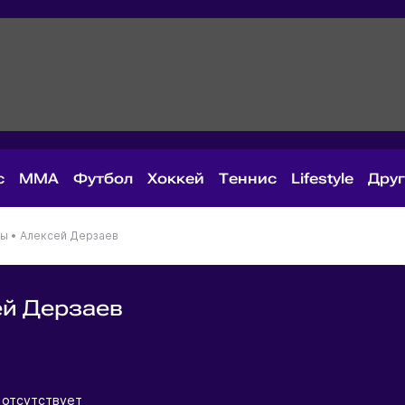
с
MMA
Футбол
Хоккей
Теннис
Lifestyle
Дру
ны
•
Алексей Дерзаев
й Дерзаев
я
отсутствует