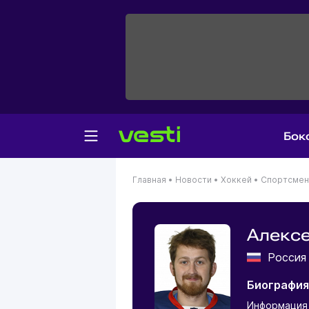
Бок
Главная
•
Новости
•
Хоккей
•
Спортсме
Алексе
Росси
Биография
Информация 