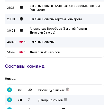
Евгений Попитич (Александр Воробьев, Артем
21:35
Гончаров)
28:18
Евгений Попитич (Артем Гончаров)
Александр Воробьев (Евгений Попитич,
30:01
Дмитрий Стулов)
46:49
4
Евгений Попитич
51:44
4
Дмитрий Исмагилов
Составы команд
Номад
вр
20
Юргис Дубинскас
зщ
7
Дамир Бритиков