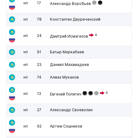
нп
17
Александр Воробьев
нп
78
Константин Двуреченский
4
нп
24
Дмитрий Исмагилов
нп
91
Батыр Маркабаев
нп
23
Даниил Махамадеев
нп
74
Алмаз Муканов
4
нп
13
Евгений Попитич
нп
27
Александр Своеволин
нп
92
Артем Сошников