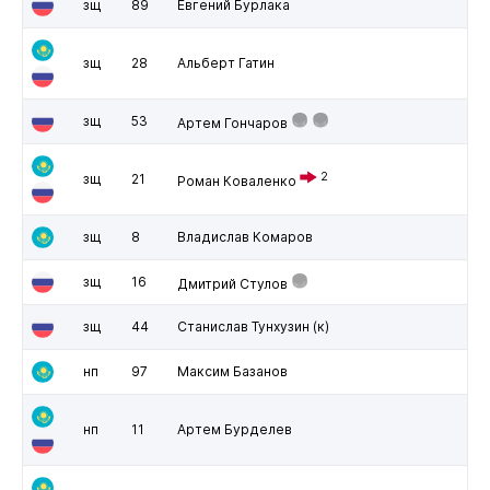
зщ
89
Евгений Бурлака
зщ
28
Альберт Гатин
зщ
53
Артем Гончаров
2
зщ
21
Роман Коваленко
зщ
8
Владислав Комаров
зщ
16
Дмитрий Стулов
зщ
44
Станислав Тунхузин
(к)
нп
97
Максим Базанов
нп
11
Артем Бурделев