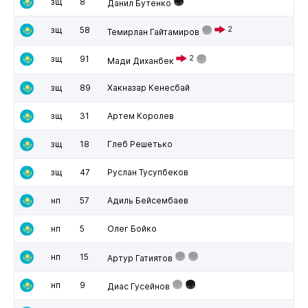
зщ
8
Данил Бутенко
зщ
58
2
Темирлан Гайтамиров
зщ
91
2
Мади Диханбек
зщ
89
Хакназар Кенесбай
зщ
31
Артем Королев
зщ
18
Глеб Решетько
зщ
47
Руслан Тусупбеков
нп
57
Адиль Бейсембаев
нп
5
Олег Бойко
нп
15
Артур Гатиятов
нп
9
Диас Гусейнов