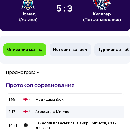
5:3
Номад
Кулагер
(Астана)
(Петропавловск)
Описание матча
История встреч
Турнирная та
Просмотров:
-
Протокол соревнования
1:55
2
Мади Диханбек
6:17
2
Александр Мигунов
Вячеслав Колесников (Дамир Бритиков, Саян
14:21
Данияр)