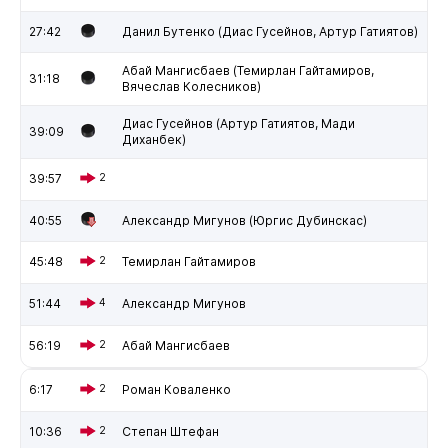
27:42
Данил Бутенко (Диас Гусейнов, Артур Гатиятов)
Абай Мангисбаев (Темирлан Гайтамиров,
31:18
Вячеслав Колесников)
Диас Гусейнов (Артур Гатиятов, Мади
39:09
Диханбек)
39:57
2
40:55
Александр Мигунов (Юргис Дубинскас)
45:48
2
Темирлан Гайтамиров
51:44
4
Александр Мигунов
56:19
2
Абай Мангисбаев
6:17
2
Роман Коваленко
10:36
2
Степан Штефан