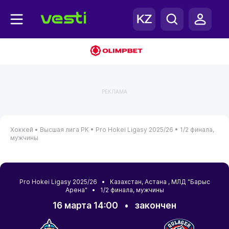
РЕКЛАМА
Хоккей •
Высшая лига РК •
Pro Hokei Ligasy 2025/26 •
1/2 финала,
мужчины
Pro Hokei Ligasy 2025/26 •
Казахстан
,
Астана
, МЛД "Барыс
Арена" • 1/2 финала, мужчины
16 марта 14:00
•
закончен