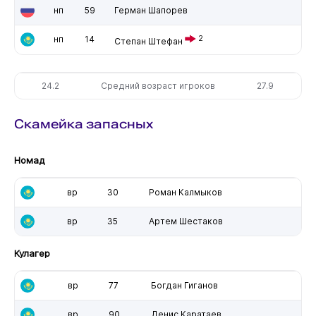
нп
59
Герман Шапорев
нп
14
2
Степан Штефан
24.2
Средний возраст игроков
27.9
Скамейка запасных
Номад
вр
30
Роман Калмыков
вр
35
Артем Шестаков
Кулагер
вр
77
Богдан Гиганов
вр
90
Денис Каратаев