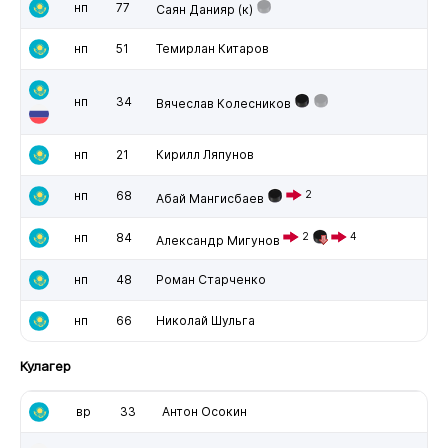
нп
77
Саян Данияр
(к)
нп
51
Темирлан Китаров
нп
34
Вячеслав Колесников
нп
21
Кирилл Ляпунов
нп
68
2
Абай Мангисбаев
нп
84
2
4
Александр Мигунов
нп
48
Роман Старченко
нп
66
Николай Шульга
Кулагер
вр
33
Антон Осокин