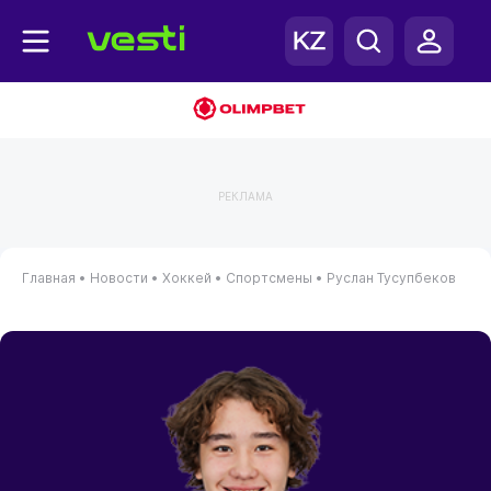
РЕКЛАМА
Главная
•
Новости
•
Хоккей
•
Спортсмены
•
Руслан Тусупбеков