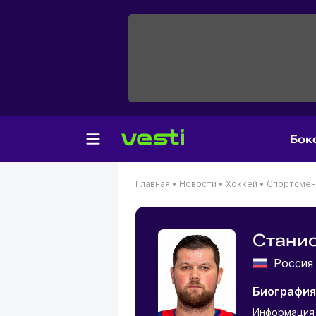
Бок
Главная
•
Новости
•
Хоккей
•
Спортсме
Станис
Росси
Биография
Информация 