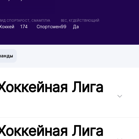
ВИД СПОРТА
РОСТ, СМ
АМПЛУА
ВЕС, КГ
ДЕЙСТВУЮЩИЙ
Хоккей
174
Спортсмен
99
Да
манды
Хоккейная Лига
Хоккейная Лига