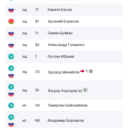
зщ
17
Кирилл Басов
зщ
81
Арсений Борисов
зщ
11
Семен Буйван
зщ
82
Александр Гопиенко
зщ
7
Руслан Ибраев
2
зщ
33
Эдуард Михайлов
зщ
55
Федор Хорошев
(к)
нп
39
Тамерлан Бейсембиев
нп
68
Владимир Боровков