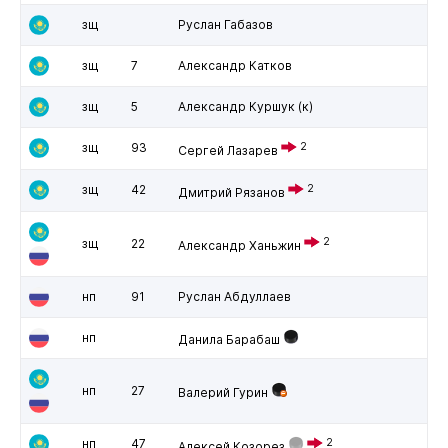
зщ
Руслан Габазов
зщ
7
Александр Катков
зщ
5
Александр Куршук
(к)
зщ
93
2
Сергей Лазарев
зщ
42
2
Дмитрий Рязанов
2
зщ
22
Александр Ханьжин
нп
91
Руслан Абдуллаев
нп
Данила Барабаш
нп
27
Валерий Гурин
нп
47
2
Алексей Козорез