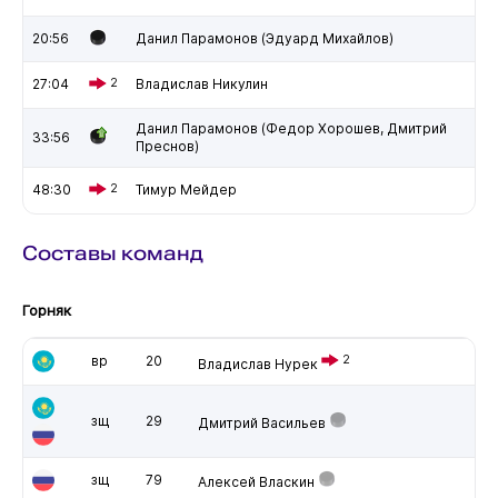
20:56
Данил Парамонов (Эдуард Михайлов)
27:04
2
Владислав Никулин
Данил Парамонов (Федор Хорошев, Дмитрий
33:56
Преснов)
48:30
2
Тимур Мейдер
Составы команд
Горняк
вр
20
2
Владислав Нурек
зщ
29
Дмитрий Васильев
зщ
79
Алексей Власкин