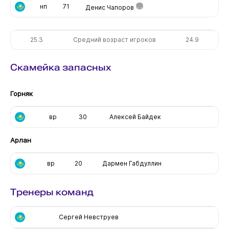
нп
71
Денис Чапоров
25.3
Средний возраст игроков
24.9
Скамейка запасных
Горняк
вр
30
Алексей Байдек
Арлан
вр
20
Дармен Габдуллин
Тренеры команд
Сергей Невструев