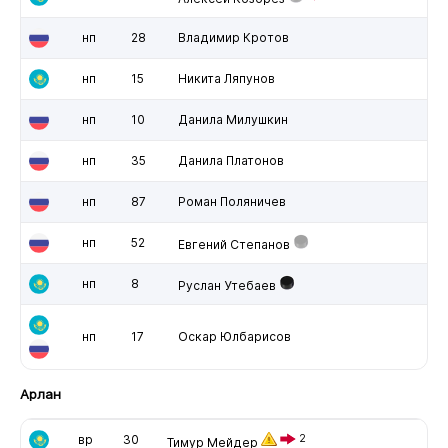
нп
28
Владимир Кротов
нп
15
Никита Ляпунов
нп
10
Данила Милушкин
нп
35
Данила Платонов
нп
87
Роман Поляничев
нп
52
Евгений Степанов
нп
8
Руслан Утебаев
нп
17
Оскар Юлбарисов
Арлан
вр
30
2
Тимур Мейдер