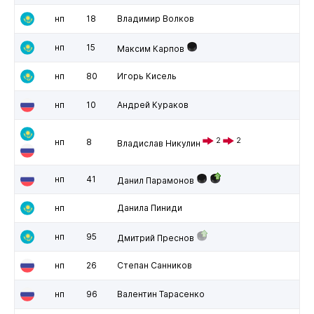
нп
18
Владимир Волков
нп
15
Максим Карпов
нп
80
Игорь Кисель
нп
10
Андрей Кураков
2
2
нп
8
Владислав Никулин
нп
41
Данил Парамонов
нп
Данила Пиниди
нп
95
Дмитрий Преснов
нп
26
Степан Санников
нп
96
Валентин Тарасенко