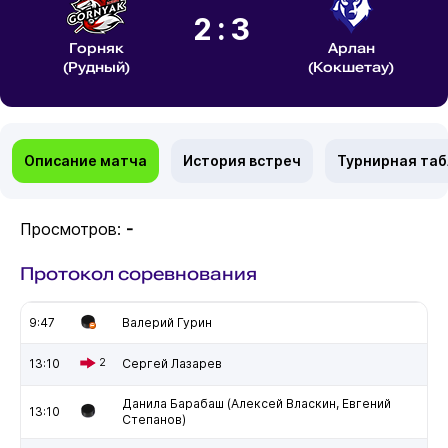
2:3
Горняк
Арлан
(Рудный)
(Кокшетау)
Описание матча
История встреч
Турнирная та
Просмотров:
-
Протокол соревнования
9:47
Валерий Гурин
13:10
2
Сергей Лазарев
Данила Барабаш (Алексей Власкин, Евгений
13:10
Степанов)