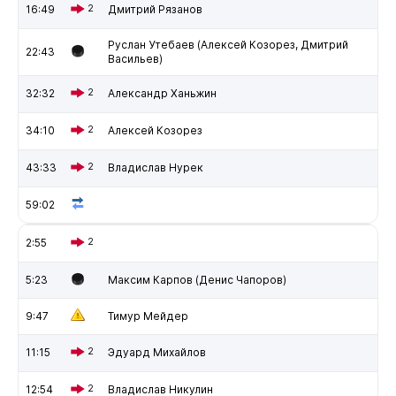
16:49
2
Дмитрий Рязанов
Руслан Утебаев (Алексей Козорез, Дмитрий
22:43
Васильев)
32:32
2
Александр Ханьжин
34:10
2
Алексей Козорез
43:33
2
Владислав Нурек
59:02
2:55
2
5:23
Максим Карпов (Денис Чапоров)
9:47
Тимур Мейдер
11:15
2
Эдуард Михайлов
12:54
2
Владислав Никулин