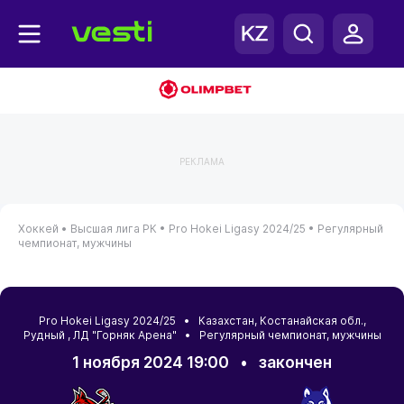
РЕКЛАМА
Хоккей •
Высшая лига РК •
Pro Hokei Ligasy 2024/25 •
Регулярный
чемпионат, мужчины
Pro Hokei Ligasy 2024/25 •
Казахстан
,
Костанайская обл.
,
Рудный
, ЛД "Горняк Арена" • Регулярный чемпионат, мужчины
1 ноября 2024 19:00
•
закончен