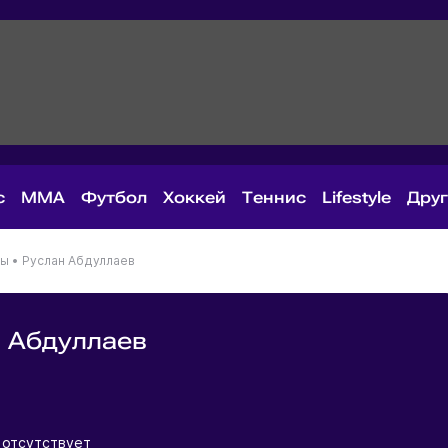
с
MMA
Футбол
Хоккей
Теннис
Lifestyle
Дру
ны
•
Руслан Абдуллаев
 Абдуллаев
я
отсутствует