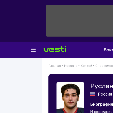
Бок
Главная
•
Новости
•
Хоккей
•
Спортсме
Руслан
Росси
Биография
Информация 