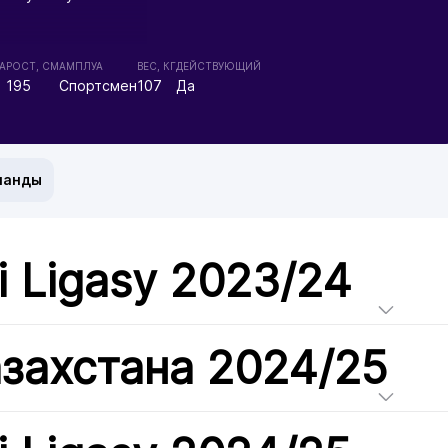
А
РОСТ, СМ
АМПЛУА
ВЕС, КГ
ДЕЙСТВУЮЩИЙ
195
Спортсмен
107
Да
манды
i Ligasy 2023/24
азахстана 2024/25