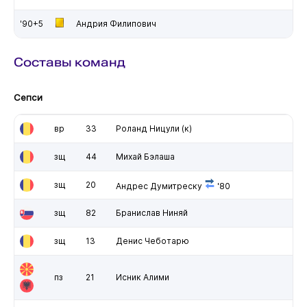
'90+5
Андрия Филипович
Составы команд
Сепси
вр
33
Роланд Ницули
(к)
зщ
44
Михай Бэлаша
зщ
20
Андрес Думитреску
'80
зщ
82
Бранислав Ниняй
зщ
13
Денис Чеботарю
пз
21
Исник Алими