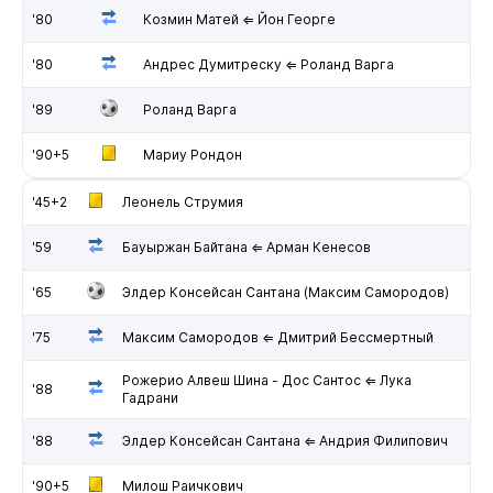
'80
Козмин Матей ⇐ Йон Георге
'80
Андрес Думитреску ⇐ Роланд Варга
'89
Роланд Варга
'90+5
Мариу Рондон
'45+2
Леонель Струмия
'59
Бауыржан Байтана ⇐ Арман Кенесов
'65
Элдер Консейсан Сантана (Максим Самородов)
'75
Максим Самородов ⇐ Дмитрий Бессмертный
Рожерио Алвеш Шина - Дос Сантос ⇐ Лука
'88
Гадрани
'88
Элдер Консейсан Сантана ⇐ Андрия Филипович
'90+5
Милош Раичкович