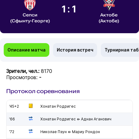
1:1
Сепси
Актобе
(Сфынту-Георге)
(Актобе)
Описание матча
История встреч
Турнирная та
Зрители, чел.:
8170
Просмотров:
-
Протокол соревнования
'45+2
Хонатан Родригес
'66
Хонатан Родригес ⇐ Аднан Аганович
'72
Николае Пэун ⇐ Мариу Рондон