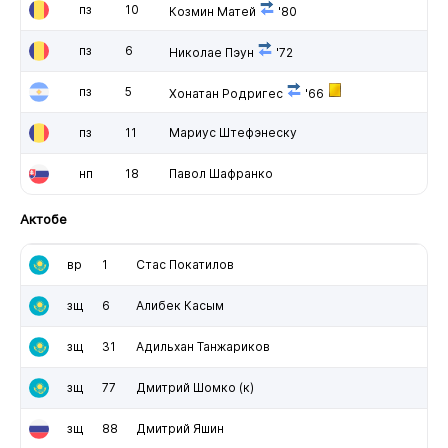
пз
10
Козмин Матей
'80
пз
6
Николае Пэун
'72
пз
5
Хонатан Родригес
'66
пз
11
Мариус Штефэнеску
нп
18
Павол Шафранко
Актобе
вр
1
Стас Покатилов
зщ
6
Алибек Касым
зщ
31
Адильхан Танжариков
зщ
77
Дмитрий Шомко
(к)
зщ
88
Дмитрий Яшин