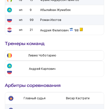
нп
9
Абылайхан Жумабек
нп
99
Роман Изотов
нп
21
Андрия Филипович
'88
Тренеры команд
Ливию Чоботарию
Андрей Карпович
Арбитры соревнования
Главный судья
Висар Кастрати