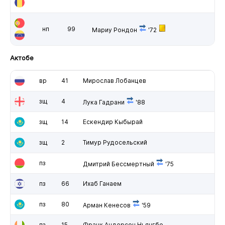
нп
99
Мариу Рондон
'72
Актобе
вр
41
Мирослав Лобанцев
зщ
4
Лука Гадрани
'88
зщ
14
Ескендир Кыбырай
зщ
2
Тимур Рудосельский
пз
Дмитрий Бессмертный
'75
пз
66
Ихаб Ганаем
пз
80
Арман Кенесов
'59
пз
15
Франк Андерсон Ньянгбо