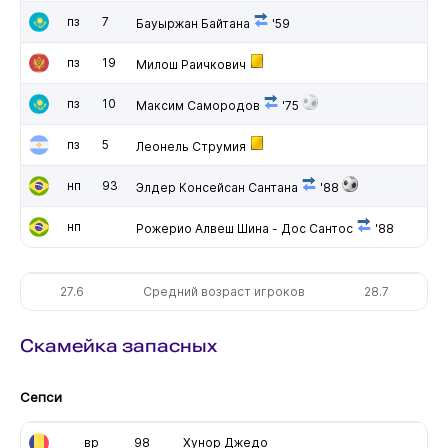
пз
7
Бауыржан Байтана
'59
пз
19
Милош Раичкович
пз
10
Максим Самородов
'75
пз
5
Леонель Струмия
нп
93
Элдер Консейсан Сантана
'88
нп
Рожерио Алвеш Шина - Дос Сантос
'88
27.6
Средний возраст игроков
28.7
Скамейка запасных
Сепси
вр
98
Хунор Джедо