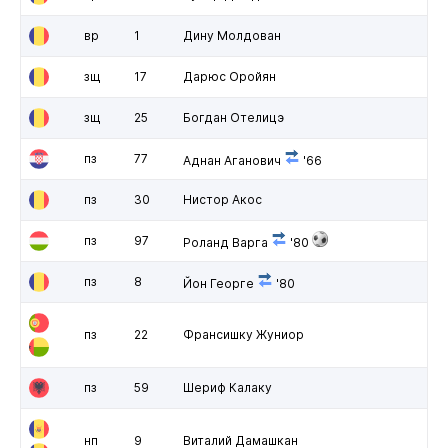
вр
1
Дину Молдован
зщ
17
Дарюс Оройян
зщ
25
Богдан Отелицэ
пз
77
Аднан Аганович
'66
пз
30
Нистор Акос
пз
97
Роланд Варга
'80
пз
8
Йон Георге
'80
пз
22
Франсишку Жуниор
пз
59
Шериф Калаку
нп
9
Виталий Дамашкан