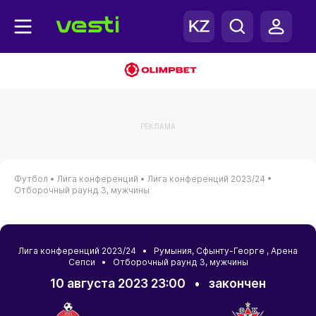
РЕКЛАМА
Футбол •
Лига конференций •
Лига конференций 2023/24 •
Отборочный раунд 3, мужчины
Лига конференций 2023/24 •
Румыния
,
Сфынту-Георге
, Арена
Сепси • Отборочный раунд 3, мужчины
10 августа 2023 23:00
•
закончен