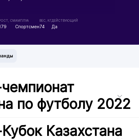
РОСТ, СМ
АМПЛУА
ВЕС, КГ
ДЕЙСТВУЮЩИЙ
179
Спортсмен
74
Да
манды
-чемпионат
на по футболу 2022
-Кубок Казахстана