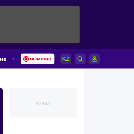
гие
РЕКЛАМА