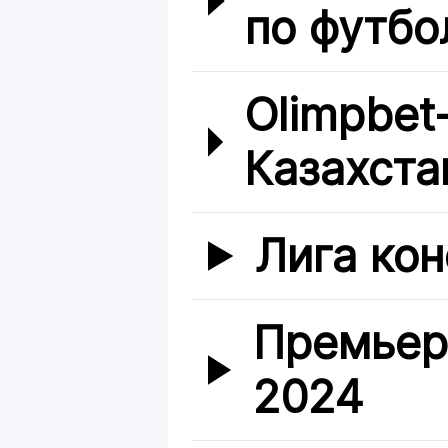
по футбо
Olimpbet
Казахста
Лига ко
Премьер
2024