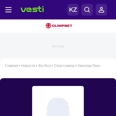
РЕКЛАМА
Главная
•
Новости
•
Футбол
•
Спортсмены
•
Николае Пэун