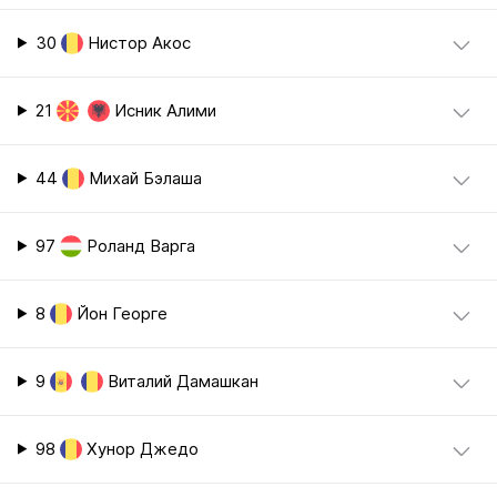
30
Нистор Акос
21
Исник Алими
44
Михай Бэлаша
97
Роланд Варга
8
Йон Георге
9
Виталий Дамашкан
98
Хунор Джедо