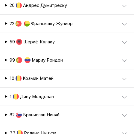
20
Андрес Думитреску
22
Франсишку Жуниор
59
Шериф Калаку
99
Мариу Рондон
10
Козмин Матей
1
Дину Молдован
82
Бранислав Ниняй
33
Роланд Ницули