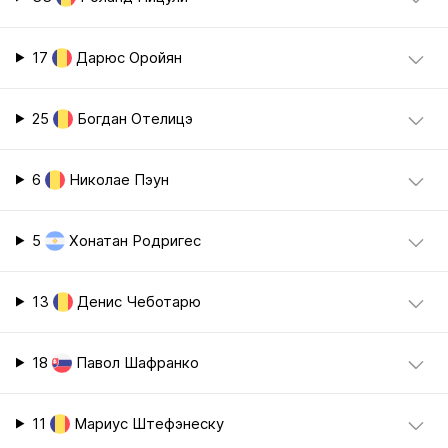
17
Дарюс Оройян
25
Богдан Отелицэ
6
Николае Пэун
5
Хонатан Родригес
13
Денис Чеботарю
18
Павол Шафранко
11
Мариус Штефэнеску