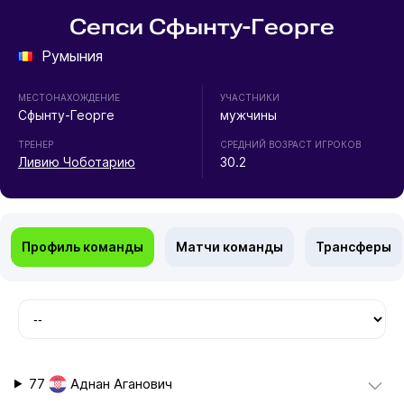
Сепси Сфынту-Георге
Румыния
МЕСТОНАХОЖДЕНИЕ
УЧАСТНИКИ
Сфынту-Георге
мужчины
ТРЕНЕР
СРЕДНИЙ ВОЗРАСТ ИГРОКОВ
Ливию Чоботарию
30.2
Профиль команды
Матчи команды
Трансферы
77
Аднан Аганович