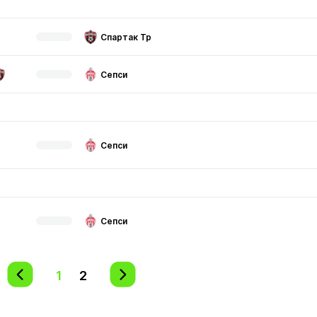
Спартак Тр
Сепси
Сепси
Сепси
1
2