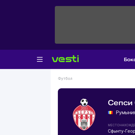
Бок
Футбол
Сепси
Румыни
МЕСТОНАХОЖД
Сфынту-Гео