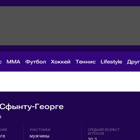
с
MMA
Футбол
Хоккей
Теннис
Lifestyle
Дру
 Сфынту-Георге
я
ЕНИЕ
УЧАСТНИКИ
СРЕДНИЙ ВОЗРАСТ
ИГРОКОВ
рге
мужчины
30.2