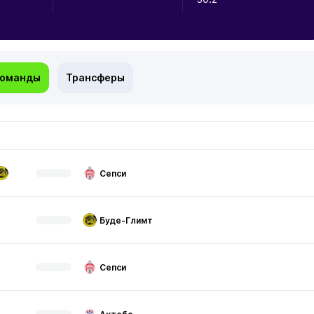
команды
Трансферы
Сепси
Буде-Глимт
Сепси