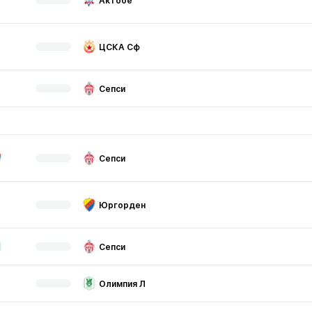
Актобе
ЦСКА Сф
Сепси
Сепси
Юргорден
Сепси
Олимпия Л