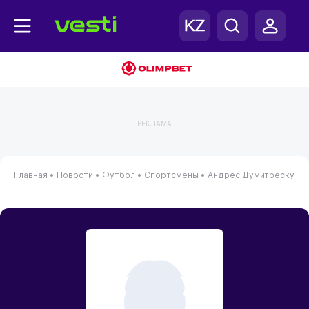
РЕКЛАМА
Главная
•
Новости
•
Футбол
•
Спортсмены
•
Андрес Думитреску