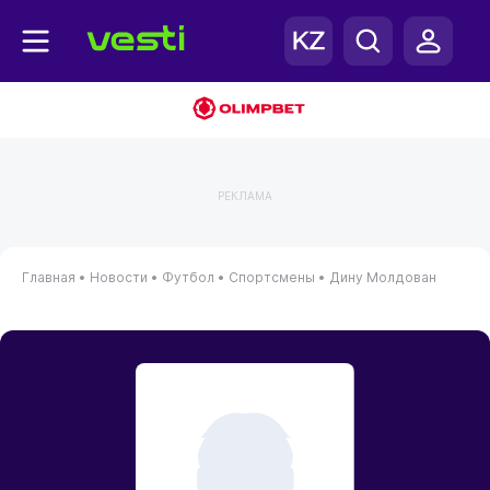
РЕКЛАМА
Главная
•
Новости
•
Футбол
•
Спортсмены
•
Дину Молдован