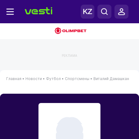
РЕКЛАМА
Главная
•
Новости
•
Футбол
•
Спортсмены
•
Виталий Дамашкан