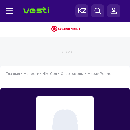
РЕКЛАМА
Главная
•
Новости
•
Футбол
•
Спортсмены
•
Мариу Рондон