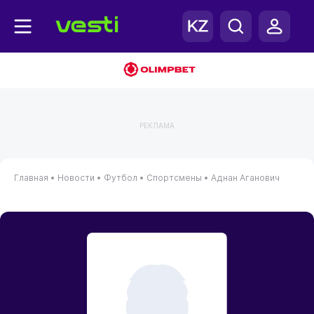
РЕКЛАМА
Главная
•
Новости
•
Футбол
•
Спортсмены
•
Аднан Аганович