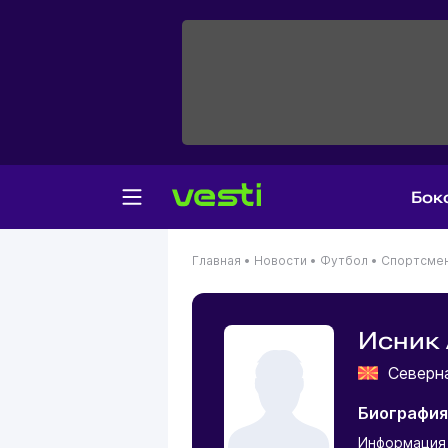
Бок
Главная
•
Новости
•
Футбол
•
Спортсме
Исник
Северн
Биография
Информация