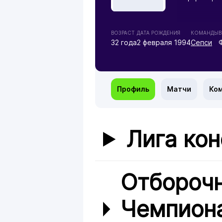
ВОЗРАСТ
ДАТА РОЖДЕНИЯ
КОМАНДЫ
В
32 года
2 февраля 1994
Сепси
Профиль
Матчи
Ко
Лига ко
Отбороч
Чемпиона