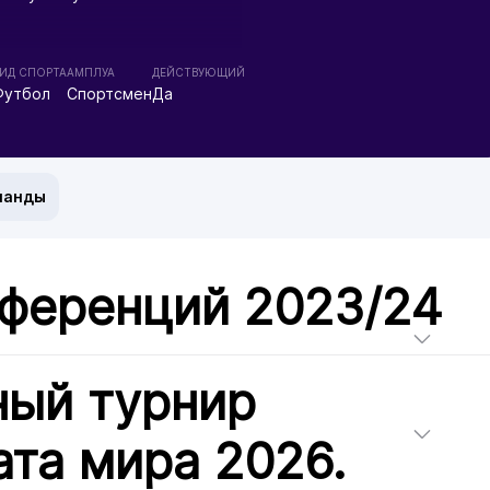
ИД СПОРТА
АМПЛУА
ДЕЙСТВУЮЩИЙ
Футбол
Спортсмен
Да
манды
нференций 2023/24
ный турнир
та мира 2026.