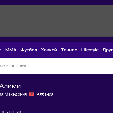
с
MMA
Футбол
Хоккей
Теннис
Lifestyle
Дру
ны
•
Исник Алими
 Алими
ая Македония
Албания
 отсутствует