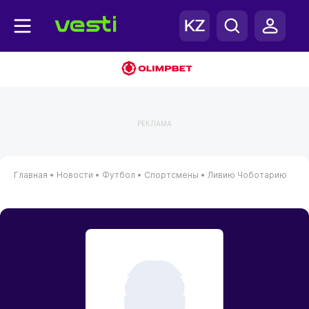
РЕКЛАМА
Главная
•
Новости
•
Футбол
•
Спортсмены
•
Ливию Чоботарию