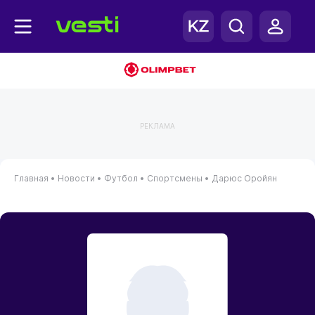
РЕКЛАМА
Главная
•
Новости
•
Футбол
•
Спортсмены
•
Дарюс Оройян