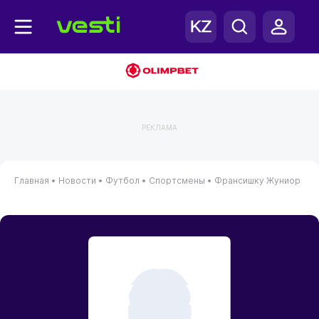
РЕКЛАМА
Главная
•
Новости
•
Футбол
•
Спортсмены
•
Франсишку Жуниор