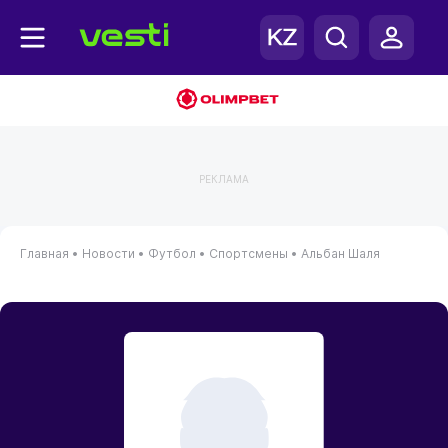
РЕКЛАМА
Главная
•
Новости
•
Футбол
•
Спортсмены
•
Альбан Шаля