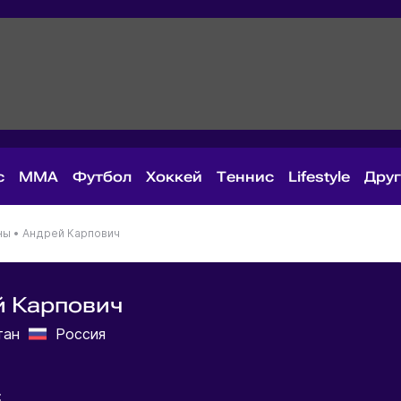
с
MMA
Футбол
Хоккей
Теннис
Lifestyle
Дру
ны
•
Андрей Карпович
й Карпович
тан
Россия
: