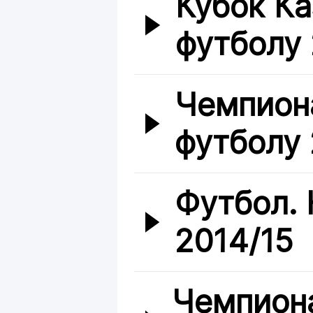
Кубок Ка
футболу
Чемпион
футболу 
Футбол. 
2014/15
Чемпиона