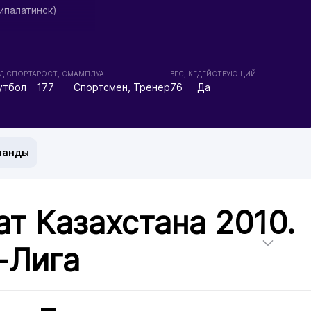
ипалатинск)
Д СПОРТА
РОСТ, СМ
АМПЛУА
ВЕС, КГ
ДЕЙСТВУЮЩИЙ
утбол
177
Спортсмен, Тренер
76
Да
манды
т Казахстана 2010.
-Лига