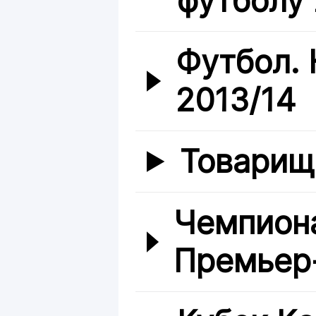
футболу
Футбол. 
2013/14
Товарищ
Чемпиона
Премьер