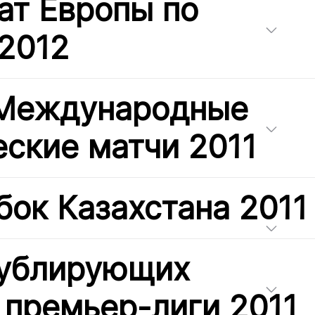
ат Европы по
2012
 Международные
ские матчи 2011
бок Казахстана 2011
дублирующих
 премьер-лиги 2011