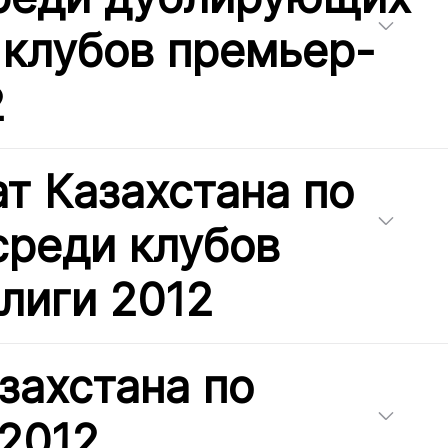
 клубов премьер-
2
т Казахстана по
среди клубов
лиги 2012
захстана по
 2012