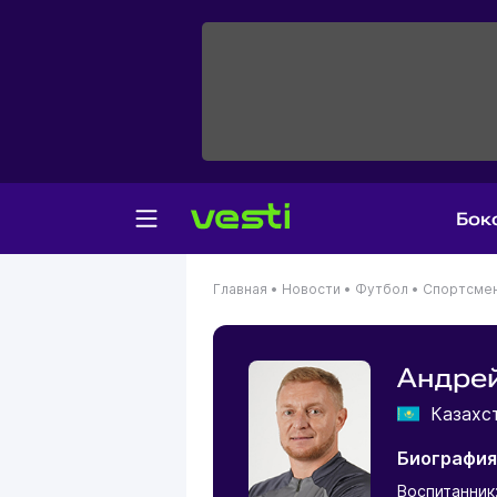
Бок
Главная
•
Новости
•
Футбол
•
Спортсме
Андре
Казахс
Биография
Воспитанник