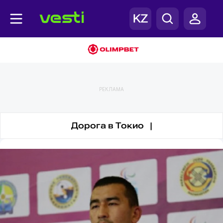
Паралимпиада
РЕКЛАМА
Дорога в Токио |