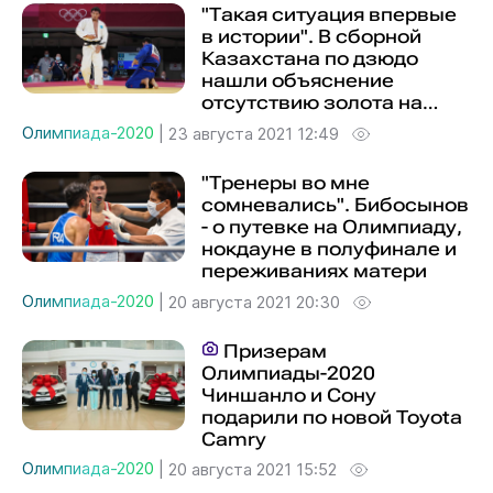
"Такая ситуация впервые
в истории". В сборной
Казахстана по дзюдо
нашли объяснение
отсутствию золота на
Олимпиаде-2020
Олимпиада-2020
|
23 августа 2021 12:49
"Тренеры во мне
сомневались". Бибосынов
- о путевке на Олимпиаду,
нокдауне в полуфинале и
переживаниях матери
Олимпиада-2020
|
20 августа 2021 20:30
Призерам
Олимпиады-2020
Чиншанло и Сону
подарили по новой Toyota
Camry
Олимпиада-2020
|
20 августа 2021 15:52