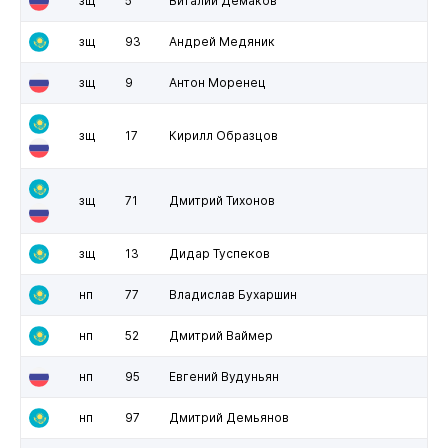
зщ
5
Виталий Демаков
зщ
93
Андрей Медяник
зщ
9
Антон Моренец
зщ
17
Кирилл Образцов
зщ
71
Дмитрий Тихонов
зщ
13
Дидар Туспеков
нп
77
Владислав Бухаршин
нп
52
Дмитрий Ваймер
нп
95
Евгений Вудуньян
нп
97
Дмитрий Демьянов