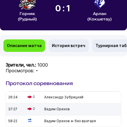
0:1
Горняк
Арлан
(Рудный)
(Кокшетау)
Описание матча
История встреч
Турнирная та
Зрители, чел.:
1000
Просмотров:
-
Протокол соревнования
26:24
2
Александр Зубрицкий
37:27
2
Вадим Орехов
58:22
Вадим Орехов ⇐ без вратаря