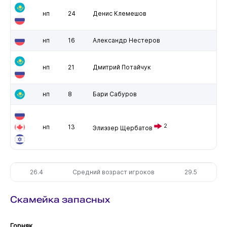
нп
24
Денис Клемешов
нп
16
Александр Нестеров
нп
21
Дмитрий Потайчук
нп
8
Бари Сабуров
2
нп
13
Элиэзер Щербатов
26.4
Средний возраст игроков
29.5
Скамейка запасных
Горняк