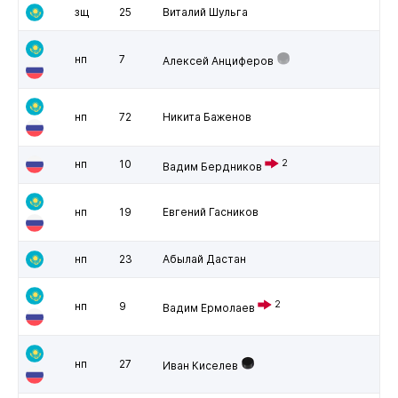
зщ
25
Виталий Шульга
нп
7
Алексей Анциферов
нп
72
Никита Баженов
нп
10
2
Вадим Бердников
нп
19
Евгений Гасников
нп
23
Абылай Дастан
2
нп
9
Вадим Ермолаев
нп
27
Иван Киселев