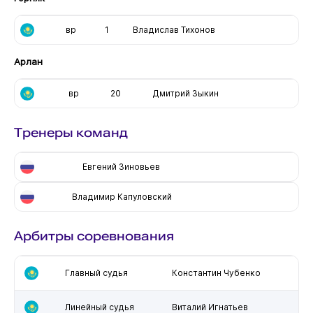
вр
1
Владислав Тихонов
Арлан
вр
20
Дмитрий Зыкин
Тренеры команд
Евгений Зиновьев
Владимир Капуловский
Арбитры соревнования
Главный судья
Константин Чубенко
Линейный судья
Виталий Игнатьев