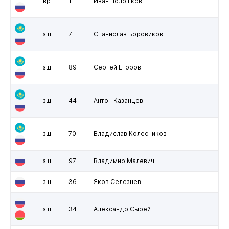
вр
1
Иван Полошков
зщ
7
Станислав Боровиков
зщ
89
Сергей Егоров
зщ
44
Антон Казанцев
зщ
70
Владислав Колесников
зщ
97
Владимир Малевич
зщ
36
Яков Селезнев
зщ
34
Александр Сырей