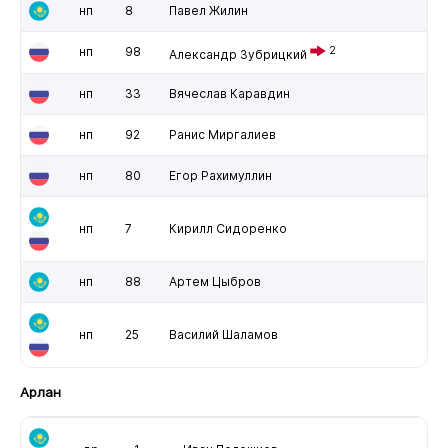
нп
8
Павел Жилин
нп
98
2
Александр Зубрицкий
нп
33
Вячеслав Каравдин
нп
92
Ранис Миргалиев
нп
80
Егор Рахимуллин
нп
7
Кирилл Сидоренко
нп
88
Артем Цыбров
нп
25
Василий Шаламов
Арлан