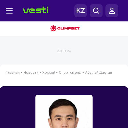
РЕКЛАМА
Главная
•
Новости
•
Хоккей
•
Спортсмены
•
Абылай Дастан